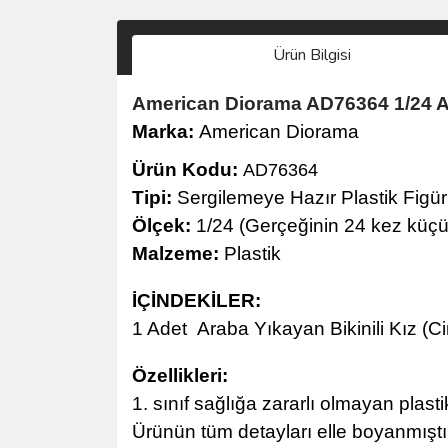
Ürün Bilgisi
American Diorama AD76364 1/24 Ara
Marka:
American Diorama
Ürün Kodu:
AD76364
Tipi:
Sergilemeye Hazır Plastik Figü
Ölçek:
1/24 (Gerçeğinin 24 kez küçül
Malzeme:
Plastik
İÇİNDEKİLER:
1 Adet
Araba Yıkayan Bikinili Kız (C
Özellikleri:
1. sınıf sağlığa zararlı olmayan plastik
Ürünün tüm detayları elle boyanmıştı