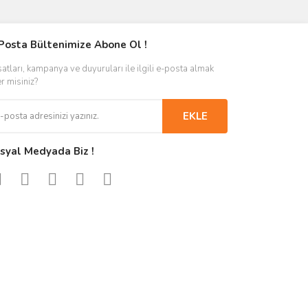
Posta Bültenimize Abone Ol !
satları, kampanya ve duyuruları ile ilgili e-posta almak
er misiniz?
EKLE
syal Medyada Biz !