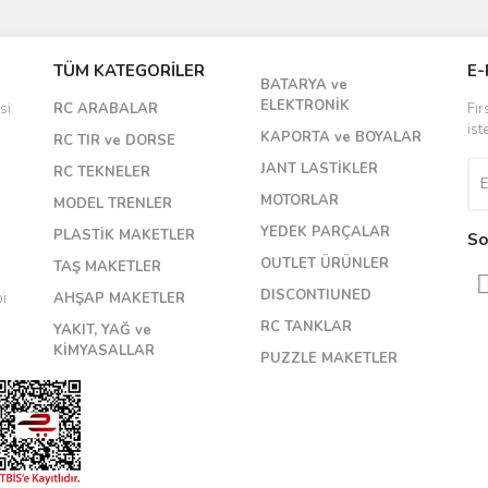
Bu ürüne ilk yorumu siz yapın!
TÜM KATEGORİLER
E-
Yorum Yaz
BATARYA ve
ELEKTRONİK
si
RC ARABALAR
Fır
ist
KAPORTA ve BOYALAR
RC TIR ve DORSE
JANT LASTİKLER
RC TEKNELER
MOTORLAR
MODEL TRENLER
YEDEK PARÇALAR
PLASTİK MAKETLER
So
OUTLET ÜRÜNLER
TAŞ MAKETLER
DISCONTIUNED
bi
AHŞAP MAKETLER
RC TANKLAR
YAKIT, YAĞ ve
KİMYASALLAR
PUZZLE MAKETLER