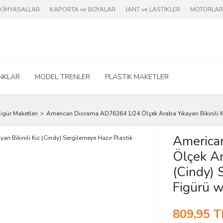
e KİMYASALLAR
KAPORTA ve BOYALAR
JANT ve LASTİKLER
MOTORLAR 
NKLAR
MODEL TRENLER
PLASTİK MAKETLER
igür Maketleri
American Diorama AD76364 1/24 Ölçek Araba Yıkayan Bikinili Kız
America
Ölçek Ar
(Cindy) 
Figürü w
809,95 T