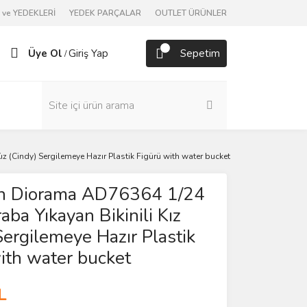
ve YEDEKLERİ
YEDEK PARÇALAR
OUTLET ÜRÜNLER
Üye Ol
Giriş Yap
Sepetim
/
 (Cindy) Sergilemeye Hazır Plastik Figürü with water bucket
n Diorama AD76364 1/24
aba Yıkayan Bikinili Kız
Sergilemeye Hazır Plastik
ith water bucket
L