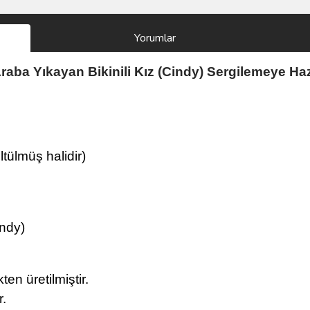
Yorumlar
ba Yıkayan Bikinili Kız (Cindy) Sergilemeye Hazı
r
tülmüş halidir)
indy)
ten üretilmiştir.
r.