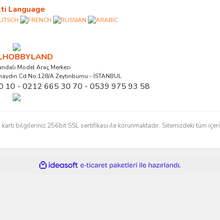
ti Language
ALHOBBYLAND
ndalı Model Araç Merkezi
naydın Cd.No:128/A Zeytinburnu - İSTANBUL
0 10 - 0212 665 30 70 - 0539 975 93 58
ı bilgileriniz 256bit SSL sertifikası ile korunmaktadır. Sitemizdeki tüm içerikl
ile
ideasoft
e-
hazırlandı.
ticaret
paketleri