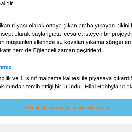
alidir.
ikan rüyası olarak ortaya çıkan araba yıkayan bikini
nsept olarak başlangıçta cesaret isteyen bir projeydi. 
n müşterileri ellerinde su kovaları yıkama süngerleri
yıkatır hem de Eğlenceli zaman geçirirlerdi.
rımız
çilik ve 1. sınıf malzeme kalitesi ile piyasaya çıkard
akımından tercih ettiği bir üründür. Hilal Hobbyland o
☛ Ürünün Detaylı Fotoğrafları İçin Tıklayınız ☚