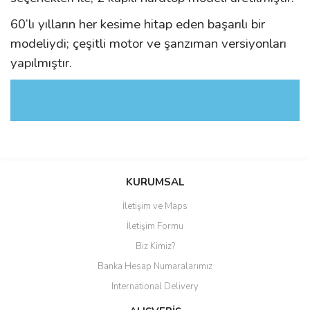
60’lı yılların her kesime hitap eden başarılı bir
modeliydi; çeşitli motor ve şanzıman versiyonları
yapılmıştır.
Bu ürüne ilk yorumu siz yapın!
KURUMSAL
İletişim ve Maps
Yorum Yaz
İletişim Formu
Biz Kimiz?
Banka Hesap Numaralarımız
International Delivery