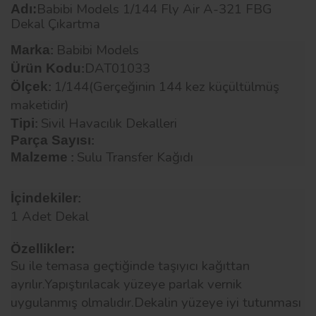
Babibi Models 1/144 Fly Air A-321 FBG
Adı:
Dekal Çıkartma
Babibi Models
Marka
:
DAT01033
Ürün Kodu
:
1/144(Gerçeğinin 144 kez küçültülmüş
Ölçek
:
maketidir)
Sivil Havacılık Dekalleri
Tipi
:
Parça Sayısı
:
Sulu Transfer Kağıdı
Malzeme
:
İçindekiler
:
1 Adet Dekal
Özellikler:
Su ile temasa geçtiğinde taşıyıcı kağıttan
ayrılır.Yapıştırılacak yüzeye parlak vernik
uygulanmış olmalıdır.Dekalin yüzeye iyi tutunması