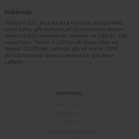
Hakkında
:
Airbus A321, kısa ila orta menzilli, dar gövdeli,
ticari yolcu çift motorlu jet uçaklarından oluşan
Airbus A320 ailesinin bir üyesidir ve 185 ila 236
yolcu taşır. Temel A320'nin ilk türevi olan ve
orijinal A320'den yaklaşık altı yıl sonra 1994
yılında hizmete giren uzatılmış bir gövdeye
sahiptir.
Bu ürüne ilk yorumu siz yapın!
KURUMSAL
İletişim ve Maps
Yorum Yaz
İletişim Formu
Biz Kimiz?
Banka Hesap Numaralarımız