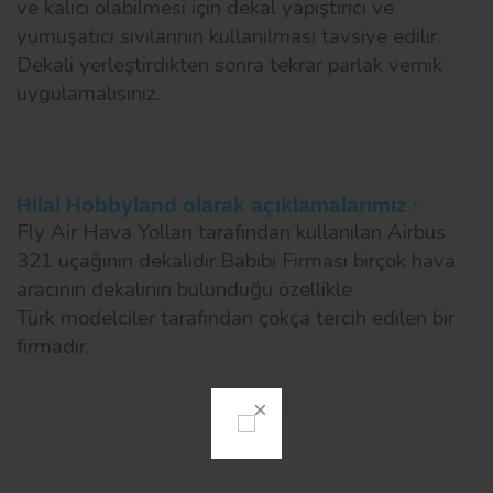
ve kalıcı olabilmesi için dekal yapıştırıcı ve
yumuşatıcı sıvılarının kullanılması tavsiye edilir.
Dekali yerleştirdikten sonra tekrar parlak vernik
uygulamalısınız.
Hilal Hobbyland olarak açıklamalarımız
:
Fly Air Hava Yolları tarafından kullanılan Airbus
321 uçağının dekalidir.Babibi Firması birçok hava
aracının dekalinin bulunduğu özellikle
Türk modelciler tarafından çokça tercih edilen bir
firmadır.