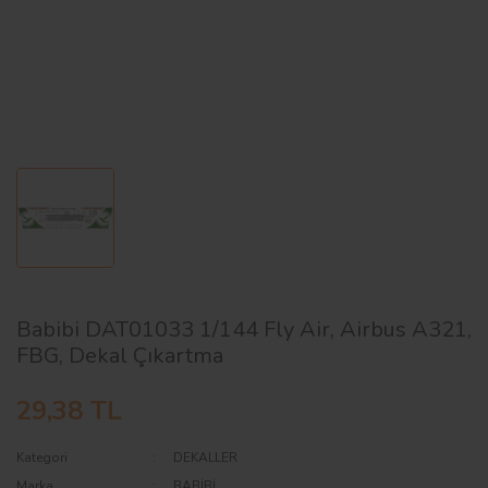
AĞAÇ ve ÇALILAR
YÜZEY KAPLAMA MALZEMELERİ
ELEKTRONİK EKİPMAN ve YEDEK
PARÇALAR
TEKNİK KİTAP ve KATALOGLAR
Babibi DAT01033 1/144 Fly Air, Airbus A321,
FBG, Dekal Çıkartma
29,38 TL
Kategori
DEKALLER
Marka
BABİBİ