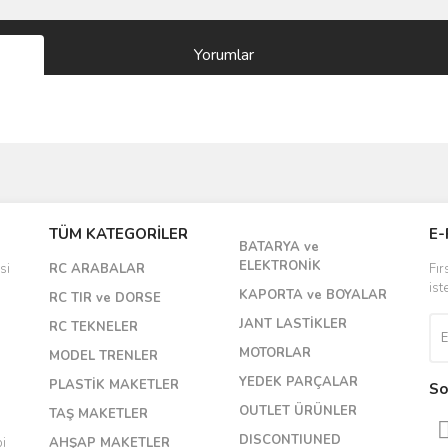
Yorumlar
Bu ürüne ilk yorumu siz yapın!
TÜM KATEGORİLER
E-
BATARYA ve
Yorum Yaz
ELEKTRONİK
si
RC ARABALAR
Fır
ist
KAPORTA ve BOYALAR
RC TIR ve DORSE
JANT LASTİKLER
RC TEKNELER
MOTORLAR
MODEL TRENLER
YEDEK PARÇALAR
PLASTİK MAKETLER
So
OUTLET ÜRÜNLER
TAŞ MAKETLER
DISCONTIUNED
bi
AHŞAP MAKETLER