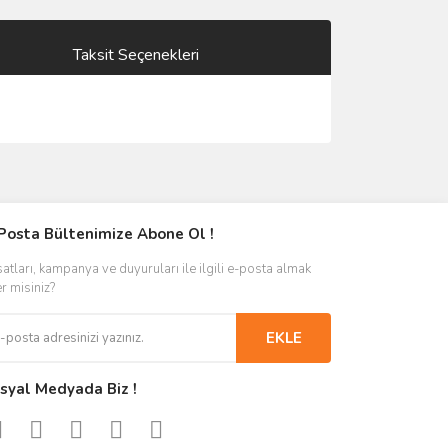
Taksit Seçenekleri
Posta Bültenimize Abone Ol !
satları, kampanya ve duyuruları ile ilgili e-posta almak
er misiniz?
EKLE
syal Medyada Biz !