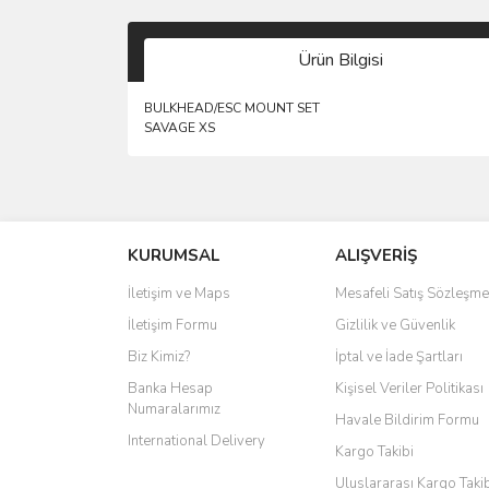
Ürün Bilgisi
BULKHEAD/ESC MOUNT SET
SAVAGE XS
KURUMSAL
ALIŞVERİŞ
İletişim ve Maps
Mesafeli Satış Sözleşme
İletişim Formu
Gizlilik ve Güvenlik
Biz Kimiz?
İptal ve İade Şartları
Banka Hesap
Kişisel Veriler Politikası
Numaralarımız
Havale Bildirim Formu
International Delivery
Kargo Takibi
Uluslararası Kargo Taki