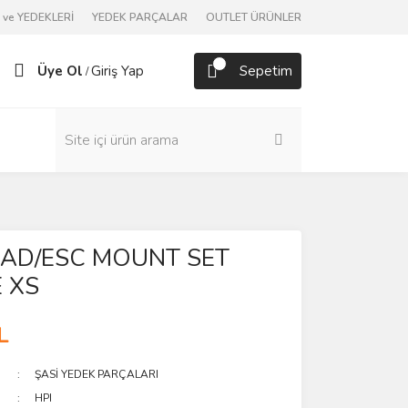
ve YEDEKLERİ
YEDEK PARÇALAR
OUTLET ÜRÜNLER
Üye Ol
Giriş Yap
Sepetim
/
AD/ESC MOUNT SET
 XS
L
ŞASİ YEDEK PARÇALARI
HPI