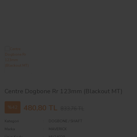
AĞAÇ ve ÇALILAR
YÜZEY KAPLAMA MALZEMELERİ
ELEKTRONİK EKİPMAN ve YEDEK
PARÇALAR
TEKNİK KİTAP ve KATALOGLAR
Centre Dogbone Rr 123mm (Blackout MT)
480,80 TL
%42
833,76 TL
Kategori
DOGBONE / SHAFT
Marka
MAVERICK