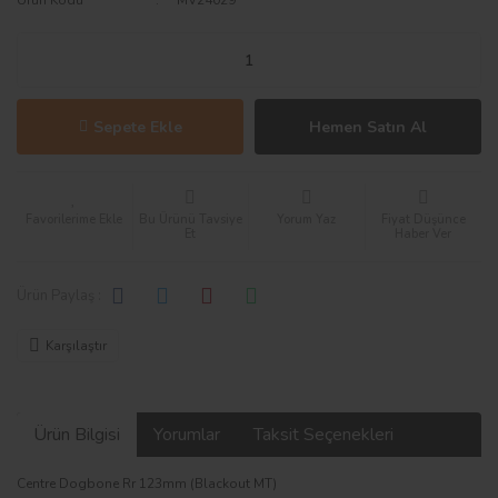
Ürün Kodu
MV24029
Sepete Ekle
Hemen Satın Al
Bu Ürünü Tavsiye
Yorum Yaz
Fiyat Düşünce
Et
Haber Ver
Ürün Paylaş :
Karşılaştır
Ürün Bilgisi
Yorumlar
Taksit Seçenekleri
Centre Dogbone Rr 123mm (Blackout MT)