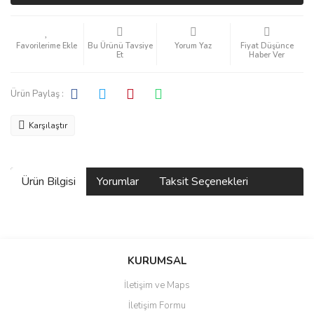
Bu Ürünü Tavsiye
Yorum Yaz
Fiyat Düşünce
Et
Haber Ver
Ürün Paylaş :
Karşılaştır
Ürün Bilgisi
Yorumlar
Taksit Seçenekleri
Bu ürüne ilk yorumu siz yapın!
KURUMSAL
İletişim ve Maps
Yorum Yaz
İletişim Formu