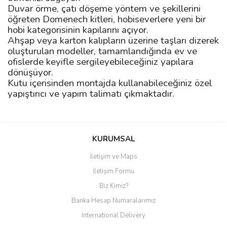
Duvar örme, çatı döşeme yöntem ve şekillerini
öğreten Domenech kitleri, hobiseverlere yeni bir
hobi kategorisinin kapılarını açıyor.
Ahşap veya karton kalıpların üzerine taşları dizerek
oluşturulan modeller, tamamlandığında ev ve
ofislerde keyifle sergileyebileceğiniz yapılara
dönüşüyor.
Kutu içerisinden montajda kullanabileceğiniz özel
yapıştırıcı ve yapım talimatı çıkmaktadır.
Bu ürüne ilk yorumu siz yapın!
KURUMSAL
İletişim ve Maps
Yorum Yaz
İletişim Formu
Biz Kimiz?
Banka Hesap Numaralarımız
International Delivery