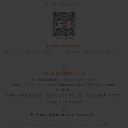
PUZZLE MAKETLER
Multi Language
HİLALHOBBYLAND
Uzaktan Kumandalı Model Araç Merkezi
Yenidoğan Mh. Şehitkomiser Günaydın Cd.No:128/A Zeytinburnu -
İSTANBUL
0 850 888 8 610 - 0212 416 80 10 - 0212 665 30 70 -
0539 975 93 58
E-Posta Bültenimize Abone Ol !
Fırsatları, kampanya ve duyuruları ile ilgili e-posta almak ister misiniz?