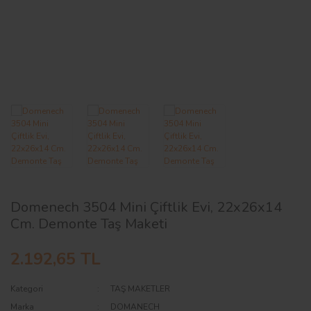
AĞAÇ ve ÇALILAR
YÜZEY KAPLAMA MALZEMELERİ
ELEKTRONİK EKİPMAN ve YEDEK
PARÇALAR
TEKNİK KİTAP ve KATALOGLAR
Domenech 3504 Mini Çiftlik Evi, 22x26x14
Cm. Demonte Taş Maketi
2.192,65 TL
Kategori
TAŞ MAKETLER
Marka
DOMANECH