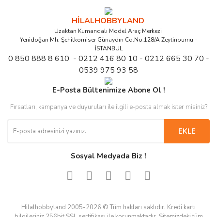
HİLALHOBBYLAND
Uzaktan Kumandalı Model Araç Merkezi
Yenidoğan Mh. Şehitkomiser Günaydın Cd.No:128/A Zeytinburnu -
İSTANBUL
0 850 888 8 610 - 0212 416 80 10 - 0212 665 30 70 -
0539 975 93 58
E-Posta Bültenimize Abone Ol !
Fırsatları, kampanya ve duyuruları ile ilgili e-posta almak ister misiniz?
EKLE
Sosyal Medyada Biz !
Hilalhobbyland 2005-2026 © Tüm hakları saklıdır. Kredi kartı
bilgileriniz 256bit SSL sertifikası ile korunmaktadır. Sitemizdeki tüm