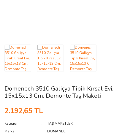
AĞAÇ ve ÇALILAR
YÜZEY KAPLAMA MALZEMELERİ
ELEKTRONİK EKİPMAN ve YEDEK
PARÇALAR
TEKNİK KİTAP ve KATALOGLAR
Domenech 3510 Galiçya Tipik Kırsal Evi,
15x15x13 Cm. Demonte Taş Maketi
2.192,65 TL
Kategori
TAŞ MAKETLER
Marka
DOMANECH