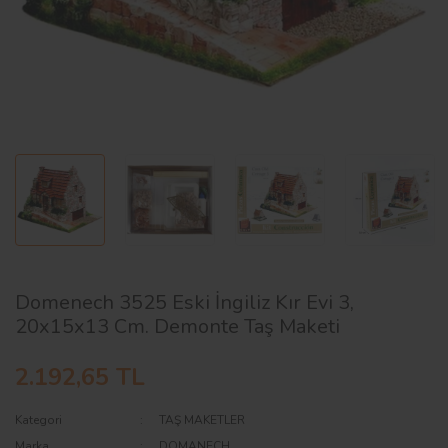
AĞAÇ ve ÇALILAR
YÜZEY KAPLAMA MALZEMELERİ
ELEKTRONİK EKİPMAN ve YEDEK
PARÇALAR
TEKNİK KİTAP ve KATALOGLAR
Domenech 3525 Eski İngiliz Kır Evi 3,
20x15x13 Cm. Demonte Taş Maketi
2.192,65 TL
Kategori
TAŞ MAKETLER
Marka
DOMANECH