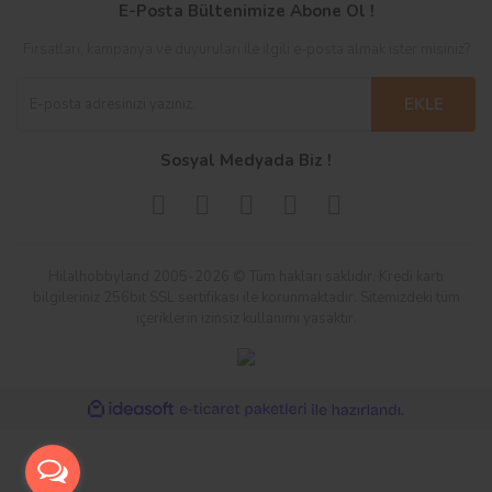
E-Posta Bültenimize Abone Ol !
Fırsatları, kampanya ve duyuruları ile ilgili e-posta almak ister misiniz?
EKLE
Sosyal Medyada Biz !
Hilalhobbyland 2005-2026 © Tüm hakları saklıdır. Kredi kartı
bilgileriniz 256bit SSL sertifikası ile korunmaktadır. Sitemizdeki tüm
içeriklerin izinsiz kullanımı yasaktır.
ile
ideasoft
e-
hazırlandı.
ticaret
paketleri