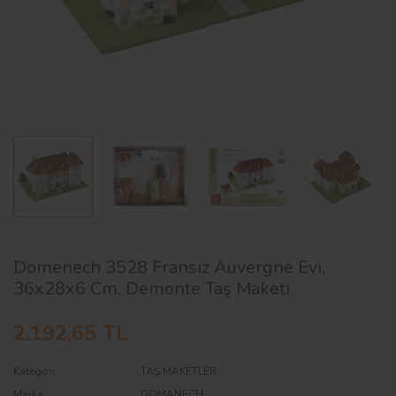
AĞAÇ ve ÇALILAR
YÜZEY KAPLAMA MALZEMELERİ
ELEKTRONİK EKİPMAN ve YEDEK
PARÇALAR
TEKNİK KİTAP ve KATALOGLAR
Domenech 3528 Fransız Auvergne Evi,
36x28x6 Cm. Demonte Taş Maketi
2.192,65 TL
Kategori
TAŞ MAKETLER
Marka
DOMANECH