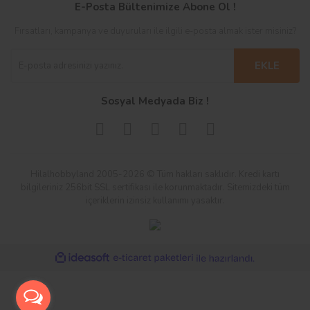
E-Posta Bültenimize Abone Ol !
Fırsatları, kampanya ve duyuruları ile ilgili e-posta almak ister misiniz?
EKLE
Sosyal Medyada Biz !
Hilalhobbyland 2005-2026 © Tüm hakları saklıdır. Kredi kartı
bilgileriniz 256bit SSL sertifikası ile korunmaktadır. Sitemizdeki tüm
içeriklerin izinsiz kullanımı yasaktır.
ile
ideasoft
e-
hazırlandı.
ticaret
paketleri