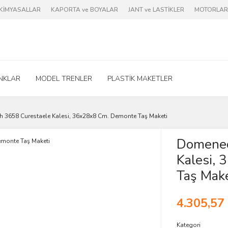
e KİMYASALLAR
KAPORTA ve BOYALAR
JANT ve LASTİKLER
MOTORLAR 
NKLAR
MODEL TRENLER
PLASTİK MAKETLER
 3658 Curestaele Kalesi, 36x28x8 Cm. Demonte Taş Maketi
Domenec
Kalesi,
Taş Make
4.305,57
Kategori