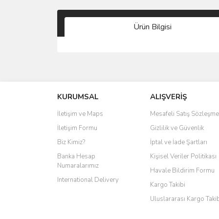
Ürün Bilgisi
KURUMSAL
ALIŞVERİŞ
İletişim ve Maps
Mesafeli Satış Sözleşme
İletişim Formu
Gizlilik ve Güvenlik
Biz Kimiz?
İptal ve İade Şartları
Banka Hesap
Kişisel Veriler Politikası
Numaralarımız
Havale Bildirim Formu
International Delivery
Kargo Takibi
Uluslararası Kargo Taki