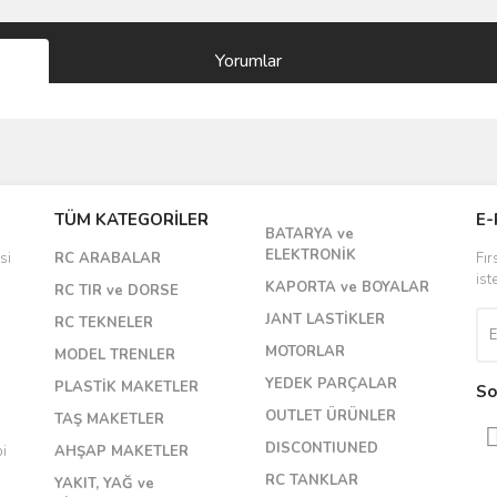
Yorumlar
Bu ürüne ilk yorumu siz yapın!
TÜM KATEGORİLER
E-
BATARYA ve
Yorum Yaz
ELEKTRONİK
si
RC ARABALAR
Fır
ist
KAPORTA ve BOYALAR
RC TIR ve DORSE
JANT LASTİKLER
RC TEKNELER
MOTORLAR
MODEL TRENLER
YEDEK PARÇALAR
PLASTİK MAKETLER
So
OUTLET ÜRÜNLER
TAŞ MAKETLER
DISCONTIUNED
bi
AHŞAP MAKETLER
RC TANKLAR
YAKIT, YAĞ ve