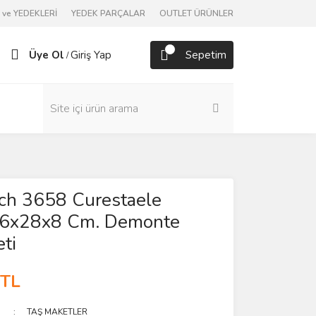
ve YEDEKLERİ
YEDEK PARÇALAR
OUTLET ÜRÜNLER
Üye Ol
Giriş Yap
Sepetim
/
h 3658 Curestaele
 36x28x8 Cm. Demonte
ti
 TL
TAŞ MAKETLER