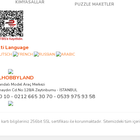
KİMYASALLAR
PUZZLE MAKETLER
ti Language
ALHOBBYLAND
ndalı Model Araç Merkezi
naydın Cd.No:128/A Zeytinburnu - İSTANBUL
0 10 - 0212 665 30 70 - 0539 975 93 58
ı bilgileriniz 256bit SSL sertifikası ile korunmaktadır. Sitemizdeki tüm içerikl