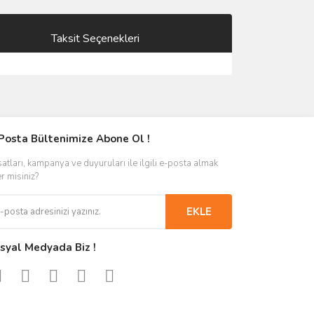
Taksit Seçenekleri
Posta Bültenimize Abone Ol !
satları, kampanya ve duyuruları ile ilgili e-posta almak
er misiniz?
EKLE
syal Medyada Biz !