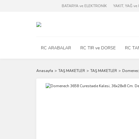
BATARYA ve ELEKTRONİK
YAKIT, YAĞ v
RC ARABALAR
RC TIR ve DORSE
RC TA
Anasayfa
TAŞ MAKETLER
TAŞ MAKETLER
Domenech