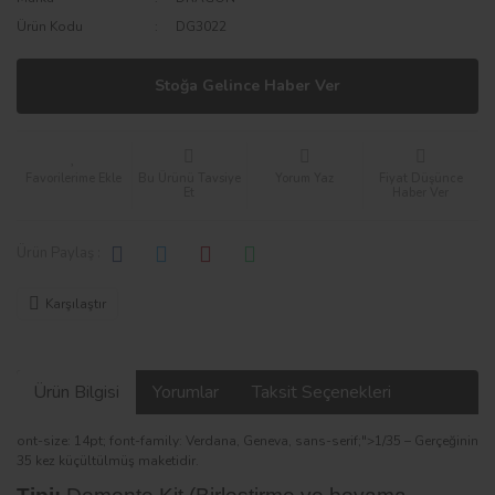
Ürün Kodu
DG3022
Stoğa Gelince Haber Ver
Bu Ürünü Tavsiye
Yorum Yaz
Fiyat Düşünce
Et
Haber Ver
Ürün Paylaş :
Karşılaştır
Ürün Bilgisi
Yorumlar
Taksit Seçenekleri
ont-size: 14pt; font-family: Verdana, Geneva, sans-serif;">1/35 – Gerçeğinin
35 kez küçültülmüş maketidir.