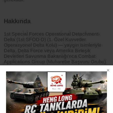
Hakkında
1st Special Forces Operational Detachment-
Delta (1st SFOD-D) (1. Özel Kuvvetler
Operasyonel Delta Kolu) — yaygın isimleriyle
Delta, Delta Force veya Amerika Birleşik
Devletleri Savunma Bakanlığı'nca Combat
Applications Group (Muharebe Başvuru Grubu)
olarak bilinir.
Elit Special Operations Force (SOF) (Özel
Operasyon Kuvveti) ve Ortak Özel Harekât
Komutanlığı (JSOC) teşkilatını tamamlayan
unsurdur.
ABD'nin birinci seviye birincil anti-terörist
biriminden birimidir.
Delta Force, özel en iyi operatörlerden ve özel
eğitimlerden geçirilmiş ve dikkatlice seçilmiş