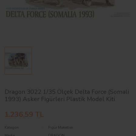
AĞAÇ ve ÇALILAR
YÜZEY KAPLAMA MALZEMELERİ
ELEKTRONİK EKİPMAN ve YEDEK
PARÇALAR
TEKNİK KİTAP ve KATALOGLAR
Dragon 3022 1/35 Ölçek Delta Force (Somali
1993) Asker Figürleri Plastik Model Kiti
1.236,59 TL
Kategori
Figür Maketleri
Marka
DRAGON