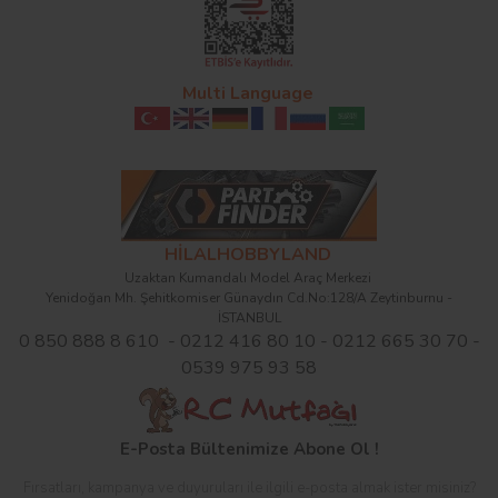
Multi Language
HİLALHOBBYLAND
Uzaktan Kumandalı Model Araç Merkezi
Yenidoğan Mh. Şehitkomiser Günaydın Cd.No:128/A Zeytinburnu -
İSTANBUL
0 850 888 8 610 - 0212 416 80 10 - 0212 665 30 70 -
0539 975 93 58
E-Posta Bültenimize Abone Ol !
Fırsatları, kampanya ve duyuruları ile ilgili e-posta almak ister misiniz?