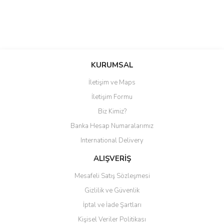
Bu ürüne ilk yorumu siz yapın!
KURUMSAL
İletişim ve Maps
Yorum Yaz
İletişim Formu
Biz Kimiz?
Banka Hesap Numaralarımız
International Delivery
ALIŞVERİŞ
Mesafeli Satış Sözleşmesi
Gizlilik ve Güvenlik
İptal ve İade Şartları
Kişisel Veriler Politikası