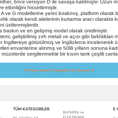
her, önce versiyon D ile savaşa katılmıştır. Uzun m
etkinliğini hissettirmiştir.
 A ve G modellerine yerini bırakmış, platform olarak 
lık olarak kendi ailelerinin kurtarma aracı olarakta 
i üstlenmişlerdir.
askın ve en gelişmiş model olarak üretilmiştir.
emi, geliştirilmiş zırh metali ve açısı gibi farklılıkları 
İngiltereye götürülmüş ve İngilizlerce incelenerek üre
leri envanterine alınmış ve 50lili yılların sonuna kada
müzelerde sergilenmekte bir kısım tank çeşitli canl
☛ Ürünün Detaylı Fotoğrafları İçin Tıklayınız ☚
Bu ürüne ilk yorumu siz yapın!
TÜM KATEGORİLER
E-
BATARYA ve
Yorum Yaz
ELEKTRONİK