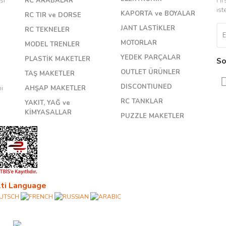
si
RC ARABALAR
Fır
ist
KAPORTA ve BOYALAR
RC TIR ve DORSE
JANT LASTİKLER
RC TEKNELER
MOTORLAR
MODEL TRENLER
YEDEK PARÇALAR
PLASTİK MAKETLER
So
OUTLET ÜRÜNLER
TAŞ MAKETLER
DISCONTIUNED
bi
AHŞAP MAKETLER
RC TANKLAR
YAKIT, YAĞ ve
KİMYASALLAR
PUZZLE MAKETLER
ti Language