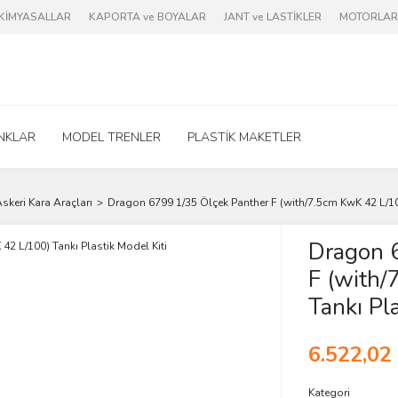
e KİMYASALLAR
KAPORTA ve BOYALAR
JANT ve LASTİKLER
MOTORLAR 
NKLAR
MODEL TRENLER
PLASTİK MAKETLER
skeri Kara Araçları
Dragon 6799 1/35 Ölçek Panther F (with/7.5cm KwK 42 L/100
Dragon 
F (with
Tankı Pla
6.522,02
Kategori