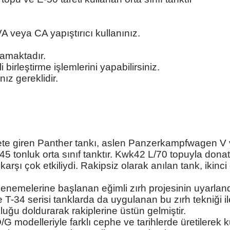
A veya CA yapıştırıcı kullanınız.
mamaktadır.
 birleştirme işlemlerini yapabilirsiniz.
ız gereklidir.
te giren Panther tankı, aslen Panzerkampfwagen V 
 45 tonluk orta sınıf tanktır. Kwk42 L/70 topuyla dona
rşı çok etkiliydi. Rakipsiz olarak anılan tank, ikinc
denemelerine başlanan eğimli zırh projesinin uyarlandı
e T-34 serisi tanklarda da uygulanan bu zırh tekniği 
luğu doldurarak rakiplerine üstün gelmiştir.
D/G modelleriyle farklı cephe ve tarihlerde üretilerek ku