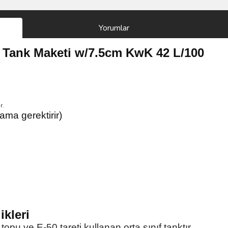
Yorumlar
 Tank Maketi w/7.5cm KwK 42 L/100
r.
ama gerektirir)
ikleri
u ve E-50 tareti kullanan orta sınıf tanktır