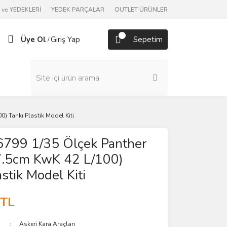
ve YEDEKLERİ
YEDEK PARÇALAR
OUTLET ÜRÜNLER
Üye Ol
Giriş Yap
Sepetim
/
) Tankı Plastik Model Kiti
6799 1/35 Ölçek Panther
/7.5cm KwK 42 L/100)
stik Model Kiti
 TL
Askeri Kara Araçları