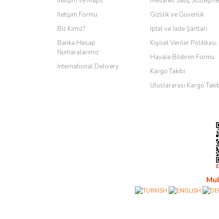
İletişim ve Maps
Mesafeli Satış Sözleşme
İletişim Formu
Gizlilik ve Güvenlik
Biz Kimiz?
İptal ve İade Şartları
Banka Hesap
Kişisel Veriler Politikası
Numaralarımız
Havale Bildirim Formu
International Delivery
Kargo Takibi
Uluslararası Kargo Taki
Mul