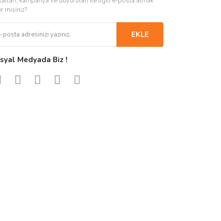
satları, kampanya ve duyuruları ile ilgili e-posta almak
er misiniz?
EKLE
syal Medyada Biz !