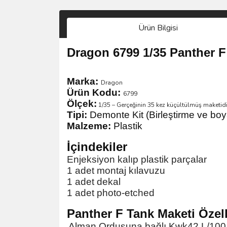
Ürün Bilgisi
Dragon 6799 1/35 Panther F
Marka:
Dragon
Ürün Kodu:
6799
Ölçek:
1/35 – Gerçeğinin 35 kez küçültülmüş maketidi
Tipi:
Demonte Kit (Birleştirme ve boy
Malzeme:
Plastik
İçindekiler
Enjeksiyon kalıp plastik parçalar
1 adet montaj kılavuzu
1 adet dekal
1 adet photo-etched
Panther F Tank Maketi
Özell
Alman Ordusuna bağlı Kwk42 L/100 top