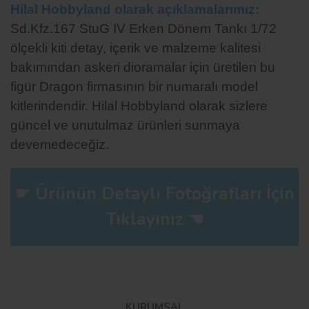
Hilal Hobbyland olarak açıklamalarımız:
Sd.Kfz.167 StuG IV Erken Dönem Tankı
1/72
ölçekli kiti detay, içerik ve malzeme kalitesi
bakımından askeri dioramalar için üretilen bu
figür Dragon firmasının bir numaralı model
kitlerindendir. Hilal Hobbyland olarak sizlere
güncel ve unutulmaz ürünleri sunmaya
devemedeceğiz.
☛ Ürünün Detaylı Fotoğrafları İçin
Tıklayınız ☚
Bu ürüne ilk yorumu siz yapın!
KURUMSAL