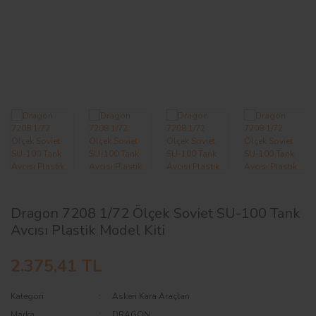
AĞAÇ ve ÇALILAR
YÜZEY KAPLAMA MALZEMELERİ
ELEKTRONİK EKİPMAN ve YEDEK
PARÇALAR
TEKNİK KİTAP ve KATALOGLAR
Dragon 7208 1/72 Ölçek Soviet SU-100 Tank
Avcısı Plastik Model Kiti
2.375,41 TL
Kategori
Askeri Kara Araçları
Marka
DRAGON