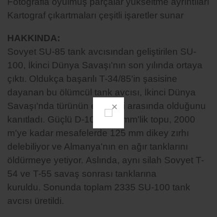
Fotoğrafla oyulmuş parçalar yükseltme ayrıntıları
Kartograf çıkartmaları çeşitli işaretler sunar
HAKKINDA:
Sovyet SU-85 tank avcısından geliştirilen SU-
100, İkinci Dünya Savaşı'nın son yılında ortaya
çıktı.
Oldukça başarılı T-34/85'in şasisine
dayanan bu ölümcül tank avcısı, İkinci Dünya
Savaşı'nda türünün en iyileri arasında olduğunu
kanıtladı.
Güçlü D-10S 100 mm'lik topu, 2000
m'ye kadar mesafelerde 125 mm dikey zırhı
delebiliyor ve Almanya'nın en ağır tanklarını
öldürmeye yetiyor.
Aslında, aynı silah Sovyet T-
54 ve T-55 savaş sonrası tanklarına
kuruldu.
Sonunda toplam 2335 SU-100 tank
avcısı üretildi.