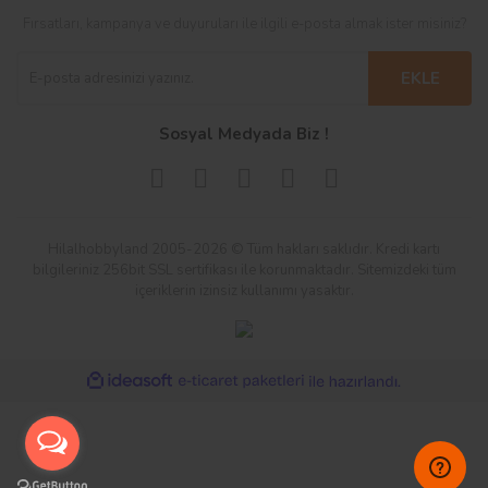
Fırsatları, kampanya ve duyuruları ile ilgili e-posta almak ister misiniz?
EKLE
Sosyal Medyada Biz !
Hilalhobbyland 2005-2026 © Tüm hakları saklıdır. Kredi kartı
bilgileriniz 256bit SSL sertifikası ile korunmaktadır. Sitemizdeki tüm
içeriklerin izinsiz kullanımı yasaktır.
ile
ideasoft
e-
hazırlandı.
ticaret
paketleri