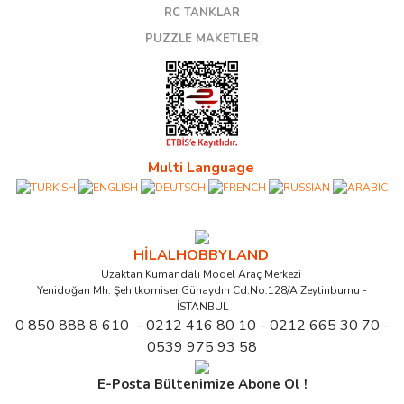
RC TANKLAR
PUZZLE MAKETLER
Multi Language
HİLALHOBBYLAND
Uzaktan Kumandalı Model Araç Merkezi
Yenidoğan Mh. Şehitkomiser Günaydın Cd.No:128/A Zeytinburnu -
İSTANBUL
0 850 888 8 610 - 0212 416 80 10 - 0212 665 30 70 -
0539 975 93 58
E-Posta Bültenimize Abone Ol !