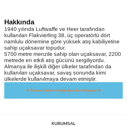
Hakkında
1940 yılında Luftwaffe ve Heer tarafından
kullanılan Flakvierling 38, üç operatörlü dört
namlulu dönemine göre yüksek atış kabiliyetine
sahip uçaksavar topudur.
5700 metre menzile sahip olan uçaksavar, 2200
metrede en etkili atış gücünü sergiliyordu.
Almanya ile ilişkili diğer ülkeler tarafından da
kullanılan uçaksavar, savaş sonunda kimi
ülkelerde kullanılmaya devam etmiştir.
☛ Ürünün Detaylı Fotoğrafları İçin Tıklayınız ☚
Bu ürüne ilk yorumu siz yapın!
KURUMSAL