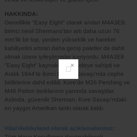
HAKKINDA:
Genellikle
"Easy Eight" olarak anılan M4A3E8,
birinci nesil Shermans'tan artı daha uzun 76
mm'lik bir top, yerden yükseklik ve hareket
kabiliyetini artıran daha geniş paletler de dahil
olmak üzere iyileştirmeler içeriyordu. M4A3E8
"Easy Eight" kaynaklı bir gövdeye sahipti ve
Aralık 1944'te İkinci Dünya Savaşı'nda cephe
birliklerine dahil edildi. Kore'de M26 Pershing ve
M46 Patton tanklarının yanında savaştılar.
Aslında, güvenilir Sherman, Kore Savaşı'ndaki
en yaygın Amerikan tankı olarak kaldı.
Hilal Hobbyland olarak açıklamalarımız:
Tüm Hava Koşullarına dayanabilecek