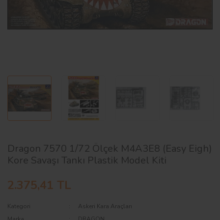
AĞAÇ ve ÇALILAR
YÜZEY KAPLAMA MALZEMELERİ
ELEKTRONİK EKİPMAN ve YEDEK
PARÇALAR
TEKNİK KİTAP ve KATALOGLAR
Dragon 7570 1/72 Ölçek M4A3E8 (Easy Eigh)
Kore Savaşı Tankı Plastik Model Kiti
2.375,41 TL
Kategori
Askeri Kara Araçları
Marka
DRAGON