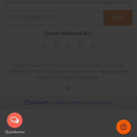
Fırsatları, kampanya ve duyuruları ile ilgili e-posta almak ister misiniz?
EKLE
Sosyal Medyada Biz !
Hilalhobbyland 2005-2026 © Tüm hakları saklıdır. Kredi kartı
bilgileriniz 256bit SSL sertifikası ile korunmaktadır. Sitemizdeki tüm
içeriklerin izinsiz kullanımı yasaktır.
ile
ideasoft
e-
hazırlandı.
ticaret
paketleri