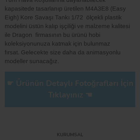
kapasitede tasarlanıp üretilen
M4A3E8 (Easy
Eigh) Kore Savaşı Tankı
1/72 ölçekli plastik
modelini üstün kalıp işçiliği ve malzeme kalitesi
ile Dragon firmasının bu ürünü hobi
koleksiyonunuza katmak için bulunmaz
fırsat.
Gelecekte size daha da animasyonlu
modeller sunacağız.
☛ Ürünün Detaylı Fotoğrafları İçin
Tıklayınız ☚
Bu ürüne ilk yorumu siz yapın!
KURUMSAL