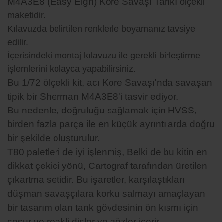
M4A3E8 (Easy Eigh) Kore Savaşı Tankı
ölçekli
maketidir.
Kılavuzda belirtilen renklerle boyamanız tavsiye
edilir.
İçerisindeki montaj kılavuzu ile gerekli birleştirme
işlemlerini kolayca yapabilirsiniz.
Bu 1/72 ölçekli kit, acı Kore Savaşı'nda savaşan
tipik bir Sherman M4A3E8'i tasvir ediyor.
Bu nedenle, doğruluğu sağlamak için HVSS,
birden fazla parça ile en küçük ayrıntılarda doğru
bir şekilde oluşturulur.
T80 paletleri de iyi işlenmiş, Belki de bu kitin en
dikkat çekici yönü, Cartograf tarafından üretilen
çıkartma setidir.
Bu işaretler, karşılaştıkları
düşman savaşçılara korku salmayı amaçlayan
bir tasarım olan tank gövdesinin ön kısmı için
cesur ve renkli dişler ve gözler içerir.