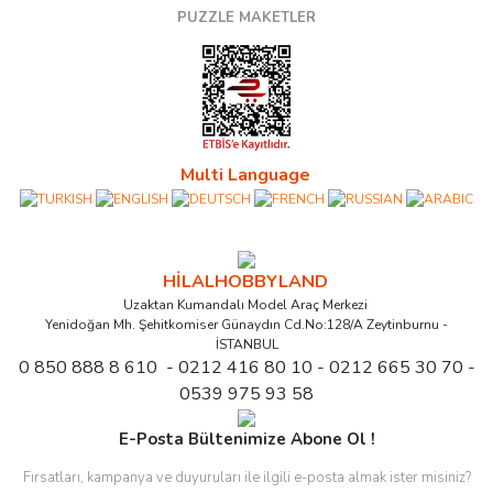
PUZZLE MAKETLER
Multi Language
HİLALHOBBYLAND
Uzaktan Kumandalı Model Araç Merkezi
Yenidoğan Mh. Şehitkomiser Günaydın Cd.No:128/A Zeytinburnu -
İSTANBUL
0 850 888 8 610 - 0212 416 80 10 - 0212 665 30 70 -
0539 975 93 58
E-Posta Bültenimize Abone Ol !
Fırsatları, kampanya ve duyuruları ile ilgili e-posta almak ister misiniz?