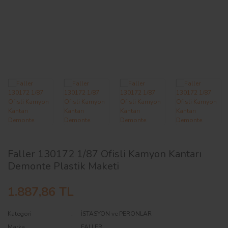
AĞAÇ ve ÇALILAR
YÜZEY KAPLAMA MALZEMELERİ
ELEKTRONİK EKİPMAN ve YEDEK
PARÇALAR
TEKNİK KİTAP ve KATALOGLAR
Faller 130172 1/87 Ofisli Kamyon Kantarı
Demonte Plastik Maketi
1.887,86 TL
Kategori
İSTASYON ve PERONLAR
Marka
FALLER