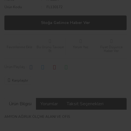
Ürün Kodu
FL130172
Stoğa Gelince Haber Ver
Bu Ürünü Tavsiye
Yorum Yaz
Fiyat Düşünce
Et
Haber Ver
Ürün Paylaş :
Karşılaştır
Ürün Bilgisi
Yorumlar
Taksit Seçenekleri
AMYON AĞIRLIK ÖLÇME ALANI VE OFİS