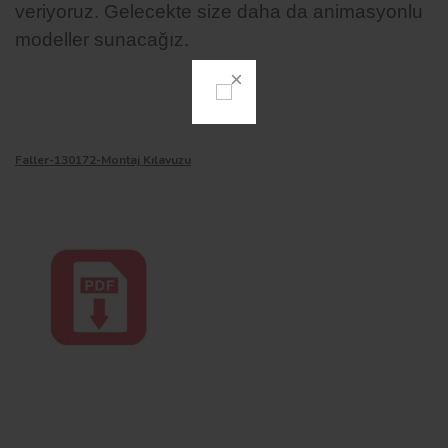
veriyoruz. Gelecekte size daha da animasyonlu
modeller sunacağız.
Faller-130172-Montaj Kılavuzu