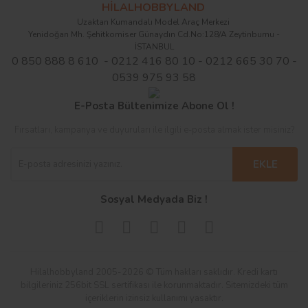
HİLALHOBBYLAND
Uzaktan Kumandalı Model Araç Merkezi
Yenidoğan Mh. Şehitkomiser Günaydın Cd.No:128/A Zeytinburnu -
İSTANBUL
0 850 888 8 610 - 0212 416 80 10 - 0212 665 30 70 -
0539 975 93 58
E-Posta Bültenimize Abone Ol !
Fırsatları, kampanya ve duyuruları ile ilgili e-posta almak ister misiniz?
EKLE
Sosyal Medyada Biz !
Hilalhobbyland 2005-2026 © Tüm hakları saklıdır. Kredi kartı
bilgileriniz 256bit SSL sertifikası ile korunmaktadır. Sitemizdeki tüm
içeriklerin izinsiz kullanımı yasaktır.