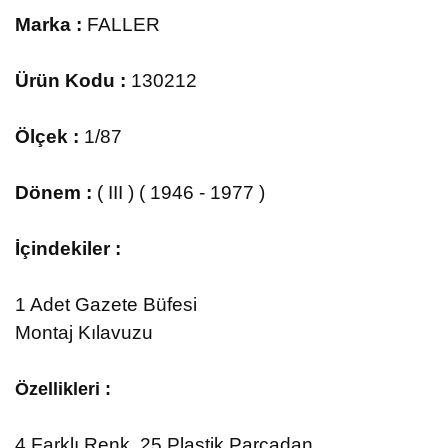
Marka :
FALLER
Ürün Kodu :
130212
Ölçek :
1/87
Dönem :
( III ) ( 1946 - 1977 )
İçindekiler :
1 Adet Gazete Büfesi
Montaj Kılavuzu
Özellikleri :
4
Farklı Renk, 25 Plastik Parçadan