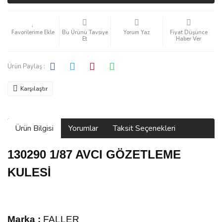
Bu Ürünü Tavsiye
Yorum Yaz
Fiyat Düşünce
Et
Haber Ver
Ürün Paylaş :
Karşılaştır
Ürün Bilgisi
Yorumlar
Taksit Seçenekleri
130290 1/87 AVCI GÖZETLEME
KULESİ
Marka :
FALLER