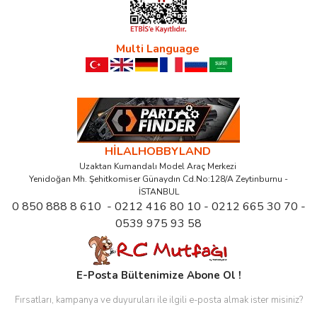
Multi Language
HİLALHOBBYLAND
Uzaktan Kumandalı Model Araç Merkezi
Yenidoğan Mh. Şehitkomiser Günaydın Cd.No:128/A Zeytinburnu -
İSTANBUL
0 850 888 8 610 - 0212 416 80 10 - 0212 665 30 70 -
0539 975 93 58
E-Posta Bültenimize Abone Ol !
Fırsatları, kampanya ve duyuruları ile ilgili e-posta almak ister misiniz?