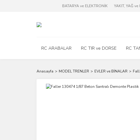
BATARYA ve ELEKTRONİK
YAKIT, YAĞ v
RC ARABALAR
RC TIR ve DORSE
RC TA
Anasayfa
MODEL TRENLER
EVLER ve BİNALAR
Fall