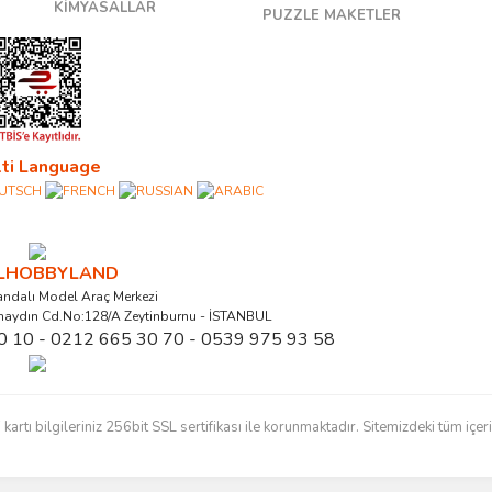
KİMYASALLAR
PUZZLE MAKETLER
ti Language
ALHOBBYLAND
ndalı Model Araç Merkezi
naydın Cd.No:128/A Zeytinburnu - İSTANBUL
0 10 - 0212 665 30 70 - 0539 975 93 58
ı bilgileriniz 256bit SSL sertifikası ile korunmaktadır. Sitemizdeki tüm içerikl