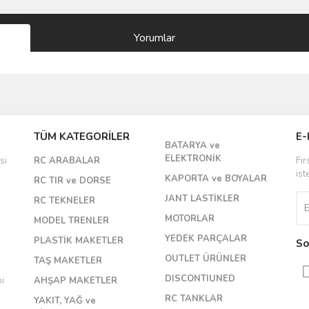
Yorumlar
Bu ürüne ilk yorumu siz yapın!
TÜM KATEGORİLER
E-
BATARYA ve
Yorum Yaz
ELEKTRONİK
si
RC ARABALAR
Fır
ist
KAPORTA ve BOYALAR
RC TIR ve DORSE
JANT LASTİKLER
RC TEKNELER
MOTORLAR
MODEL TRENLER
YEDEK PARÇALAR
PLASTİK MAKETLER
So
OUTLET ÜRÜNLER
TAŞ MAKETLER
DISCONTIUNED
bi
AHŞAP MAKETLER
RC TANKLAR
YAKIT, YAĞ ve