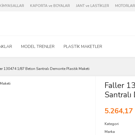
e KİMYASALLAR
KAPORTA ve BOYALAR
JANT ve LASTİKLER
MOTORLAR 
NKLAR
MODEL TRENLER
PLASTİK MAKETLER
er 130474 1/87 Beton Santralı Demonte Plastik Maketi
Faller 
Santralı
5.264,17
Kategori
Marka