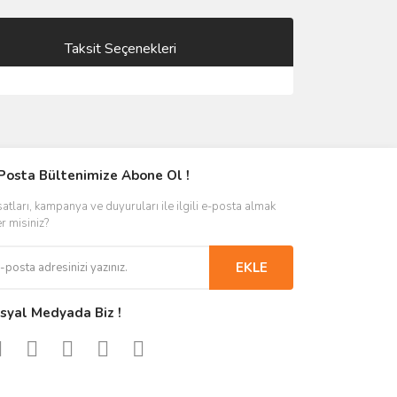
Taksit Seçenekleri
Posta Bültenimize Abone Ol !
satları, kampanya ve duyuruları ile ilgili e-posta almak
er misiniz?
EKLE
syal Medyada Biz !