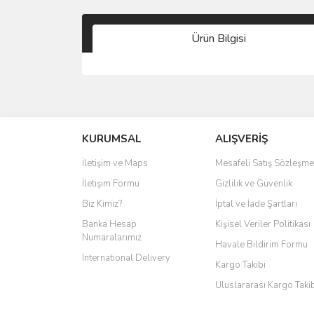
Ürün Bilgisi
KURUMSAL
ALIŞVERİŞ
İletişim ve Maps
Mesafeli Satış Sözleşme
İletişim Formu
Gizlilik ve Güvenlik
Biz Kimiz?
İptal ve İade Şartları
Banka Hesap
Kişisel Veriler Politikası
Numaralarımız
Havale Bildirim Formu
International Delivery
Kargo Takibi
Uluslararası Kargo Taki