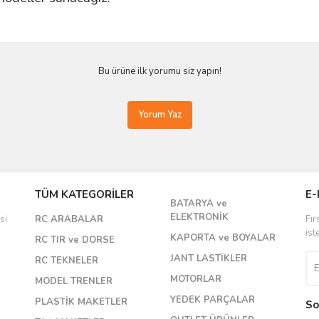
Bu ürüne ilk yorumu siz yapın!
Yorum Yaz
TÜM KATEGORİLER
E-
BATARYA ve
ELEKTRONİK
si
RC ARABALAR
Fır
ist
KAPORTA ve BOYALAR
RC TIR ve DORSE
JANT LASTİKLER
RC TEKNELER
MOTORLAR
MODEL TRENLER
YEDEK PARÇALAR
PLASTİK MAKETLER
So