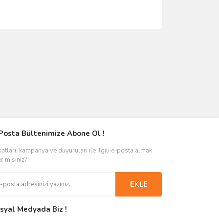
Posta Bültenimize Abone Ol !
satları, kampanya ve duyuruları ile ilgili e-posta almak
er misiniz?
EKLE
syal Medyada Biz !