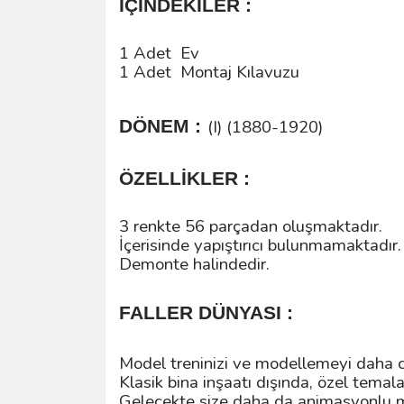
İÇİNDEKİLER :
1 Adet Ev
1 Adet Montaj Kılavuzu
DÖNEM :
(I) (1880-1920)
ÖZELLİKLER :
3 renkte 56 parçadan oluşmaktadır.
İçerisinde yapıştırıcı bulunmamaktadır.
Demonte halindedir.
FALLER DÜNYASI :
Model treninizi ve modellemeyi daha ca
Klasik bina inşaatı dışında, özel tema
Gelecekte size daha da animasyonlu m