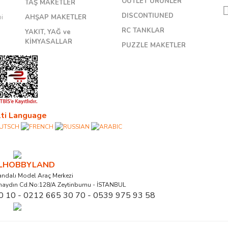
OUTLET ÜRÜNLER
TAŞ MAKETLER
DISCONTIUNED
bi
AHŞAP MAKETLER
RC TANKLAR
YAKIT, YAĞ ve
KİMYASALLAR
PUZZLE MAKETLER
ti Language
ALHOBBYLAND
ndalı Model Araç Merkezi
naydın Cd.No:128/A Zeytinburnu - İSTANBUL
0 10 - 0212 665 30 70 - 0539 975 93 58