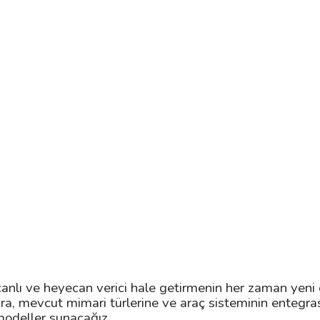
nlı ve heyecan verici hale getirmenin her zaman yeni o
lara, mevcut mimari türlerine ve araç sisteminin enteg
odeller sunacağız.