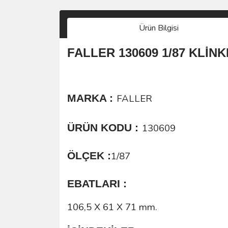
Ürün Bilgisi
FALLER 130609 1/87 KLİN
MARKA :
FALLER
ÜRÜN KODU :
130609
ÖLÇEK :
1/87
EBATLARI :
106,5 X 61 X 71 mm.