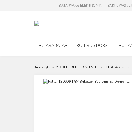
BATARYA ve ELEKTRONİK
YAKIT, YAĞ v
RC ARABALAR
RC TIR ve DORSE
RC TA
Anasayfa
MODEL TRENLER
EVLER ve BİNALAR
Fall