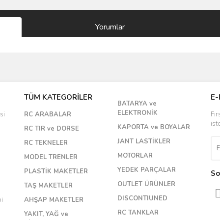
Yorumlar
Bu ürüne ilk yorumu siz yapın!
TÜM KATEGORİLER
E-
BATARYA ve
Yorum Yaz
ELEKTRONİK
si
RC ARABALAR
Fır
ist
KAPORTA ve BOYALAR
RC TIR ve DORSE
JANT LASTİKLER
RC TEKNELER
MOTORLAR
MODEL TRENLER
YEDEK PARÇALAR
PLASTİK MAKETLER
So
OUTLET ÜRÜNLER
TAŞ MAKETLER
DISCONTIUNED
bi
AHŞAP MAKETLER
RC TANKLAR
YAKIT, YAĞ ve