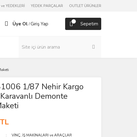
ve YEDEKLERİ
YEDEK PARÇALAR
OUTLET ÜRÜNLER
Üye Ol
Giriş Yap
Sepetim
/
Maketi
31006 1/87 Nehir Kargo
 Karavanlı Demonte
Maketi
 TL
VİNÇ, İŞ MAKİNALARI ve ARAÇLAR