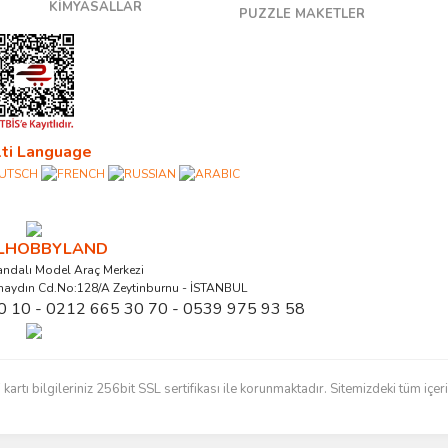
KİMYASALLAR
PUZZLE MAKETLER
ti Language
ALHOBBYLAND
ndalı Model Araç Merkezi
naydın Cd.No:128/A Zeytinburnu - İSTANBUL
0 10 - 0212 665 30 70 - 0539 975 93 58
ı bilgileriniz 256bit SSL sertifikası ile korunmaktadır. Sitemizdeki tüm içerikl