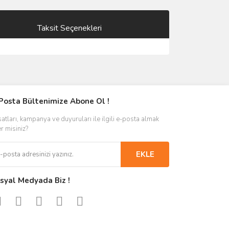
Taksit Seçenekleri
Posta Bültenimize Abone Ol !
satları, kampanya ve duyuruları ile ilgili e-posta almak
er misiniz?
EKLE
syal Medyada Biz !