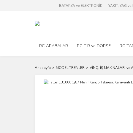
BATARYA ve ELEKTRONİK
YAKIT, YAĞ v
RC ARABALAR
RC TIR ve DORSE
RC TA
Anasayfa
MODEL TRENLER
VİNÇ, İŞ MAKİNALARI ve