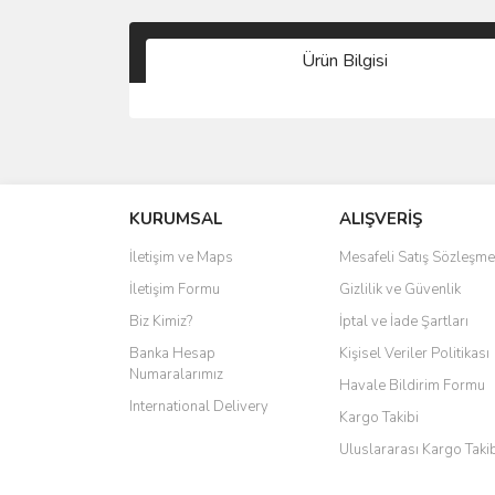
Ürün Bilgisi
KURUMSAL
ALIŞVERİŞ
İletişim ve Maps
Mesafeli Satış Sözleşme
İletişim Formu
Gizlilik ve Güvenlik
Biz Kimiz?
İptal ve İade Şartları
Banka Hesap
Kişisel Veriler Politikası
Numaralarımız
Havale Bildirim Formu
International Delivery
Kargo Takibi
Uluslararası Kargo Taki