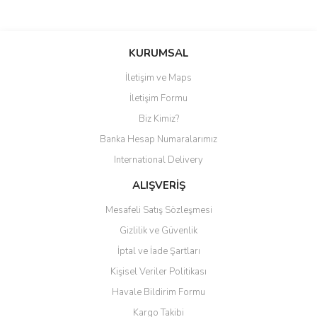
Bu ürüne ilk yorumu siz yapın!
KURUMSAL
İletişim ve Maps
Yorum Yaz
İletişim Formu
Biz Kimiz?
Banka Hesap Numaralarımız
International Delivery
ALIŞVERİŞ
Mesafeli Satış Sözleşmesi
Gizlilik ve Güvenlik
İptal ve İade Şartları
Kişisel Veriler Politikası
Havale Bildirim Formu
Kargo Takibi