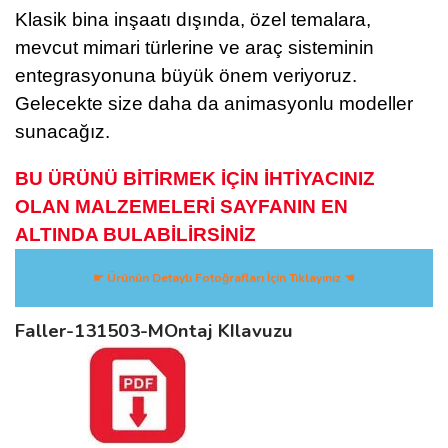
Klasik bina inşaatı dışında, özel temalara,
mevcut mimari türlerine ve araç sisteminin
entegrasyonuna büyük önem veriyoruz.
Gelecekte size daha da animasyonlu modeller
sunacağız.
BU ÜRÜNÜ BİTİRMEK İÇİN İHTİYACINIZ
OLAN MALZEMELERİ SAYFANIN EN
ALTINDA BULABİLİRSİNİZ
☛ Ürünün Detaylı Fotoğrafları İçin Tıklayınız ☚
Faller-131503-MOntaj KIlavuzu