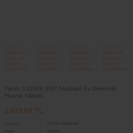
AĞAÇ ve ÇALILAR
YÜZEY KAPLAMA MALZEMELERİ
ELEKTRONİK EKİPMAN ve YEDEK
PARÇALAR
TEKNİK KİTAP ve KATALOGLAR
Faller 131506 1/87 Müstakil Ev Demonte
Plastik Maketi
1.029,62 TL
Kategori
EVLER ve BİNALAR
Marka
FALLER