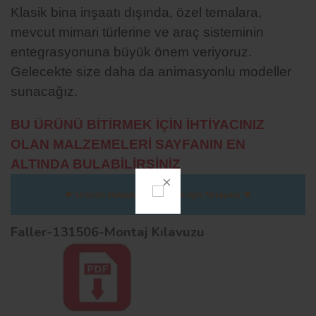
Klasik bina inşaatı dışında, özel temalara,
mevcut mimari türlerine ve araç sisteminin
entegrasyonuna büyük önem veriyoruz.
Gelecekte size daha da animasyonlu modeller
sunacağız.
BU ÜRÜNÜ BİTİRMEK İÇİN İHTİYACINIZ
OLAN MALZEMELERİ SAYFANIN EN
ALTINDA BULABİLİRSİNİZ
☛ Ürünün Detaylı Fotoğrafları İçin Tıklayınız ☚
Faller-131506-Montaj Kılavuzu