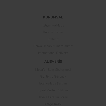
Bu ürüne ilk yorumu siz yapın!
KURUMSAL
İletişim ve Maps
Yorum Yaz
İletişim Formu
Biz Kimiz?
Banka Hesap Numaralarımız
International Delivery
ALIŞVERİŞ
Mesafeli Satış Sözleşmesi
Gizlilik ve Güvenlik
İptal ve İade Şartları
Kişisel Veriler Politikası
Havale Bildirim Formu
Kargo Takibi