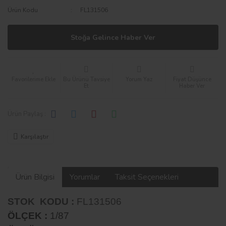
Ürün Kodu
FL131506
Stoğa Gelince Haber Ver
Bu Ürünü Tavsiye
Yorum Yaz
Fiyat Düşünce
Et
Haber Ver
Ürün Paylaş :
Karşılaştır
Ürün Bilgisi
Yorumlar
Taksit Seçenekleri
STOK KODU :
FL131506
ÖLÇEK :
1/87