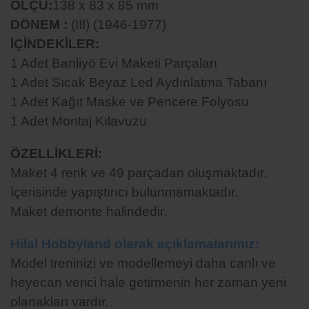
ÖLÇÜ:
138 x 83 x 85 mm
DÖNEM :
(III) (1946-1977)
İÇİNDEKİLER:
1 Adet Banliyö Evi Maketi Parçaları
1 Adet Sıcak Beyaz Led Aydınlatma Tabanı
1 Adet Kağıt Maske ve Pencere Folyosu
1 Adet Montaj Kılavuzu
ÖZELLİKLERİ:
Maket 4 renk ve 49 parçadan oluşmaktadır.
İçerisinde yapıştırıcı bulunmamaktadır.
Maket demonte halindedir.
Hilal Hobbyland olarak açıklamalarımız:
Model treninizi ve modellemeyi daha canlı ve
heyecan verici hale getirmenin her zaman yeni
olanakları vardır.