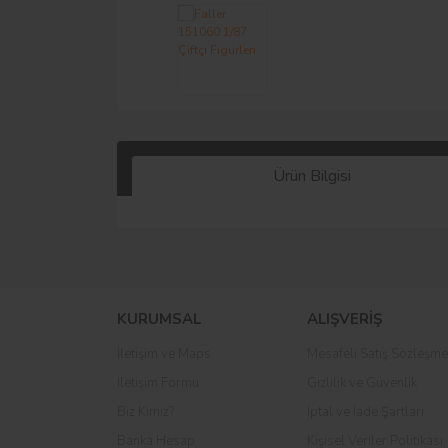
Ürün Bilgisi
KURUMSAL
ALIŞVERİŞ
İletişim ve Maps
Mesafeli Satış Sözleşme
İletişim Formu
Gizlilik ve Güvenlik
Biz Kimiz?
İptal ve İade Şartları
Banka Hesap
Kişisel Veriler Politikası