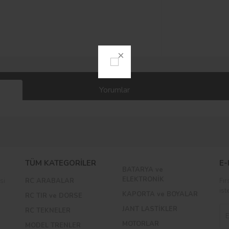
Yorumlar
Bu ürüne ilk yorumu siz yapın!
TÜM KATEGORİLER
E-
BATARYA ve
Yorum Yaz
ELEKTRONİK
si
RC ARABALAR
Fır
ist
KAPORTA ve BOYALAR
RC TIR ve DORSE
JANT LASTİKLER
RC TEKNELER
MOTORLAR
MODEL TRENLER