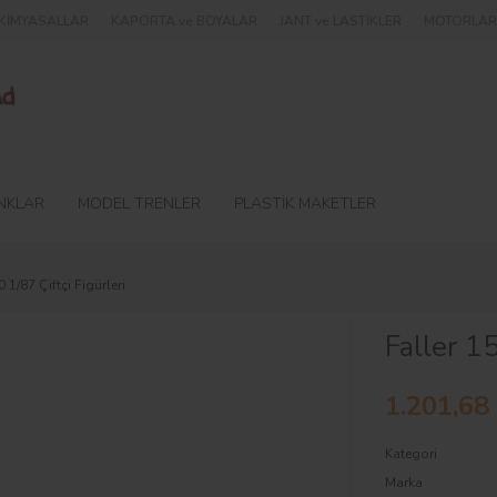
e KİMYASALLAR
KAPORTA ve BOYALAR
JANT ve LASTİKLER
MOTORLAR 
NKLAR
MODEL TRENLER
PLASTİK MAKETLER
 1/87 Çiftçi Figürleri
Faller 1
1.201,68
Kategori
Marka