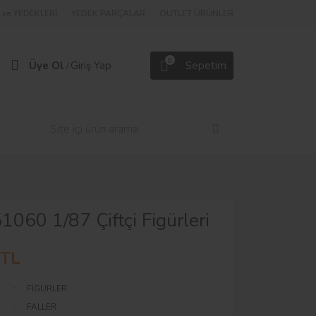
ve YEDEKLERİ
YEDEK PARÇALAR
OUTLET ÜRÜNLER
0
Üye Ol
Giriş Yap
Sepetim
/
51060 1/87 Çiftçi Figürleri
 TL
FİGÜRLER
FALLER