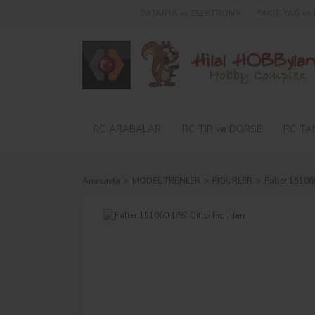
BATARYA ve ELEKTRONİK
YAKIT, YAĞ v
RC ARABALAR
RC TIR ve DORSE
RC TA
Anasayfa
MODEL TRENLER
FİGÜRLER
Faller 151060