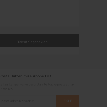
Taksit Seçenekleri
Posta Bültenimize Abone Ol !
satları, kampanya ve duyuruları ile ilgili e-posta almak
er misiniz?
EKLE