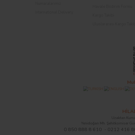
Numaralarımız
Havale Bildirim Formu
International Delivery
Kargo Takibi
Uluslararası Kargo Taki
Mul
HİL
Uzaktan Kuma
Yenidoğan Mh. Şehitkomiser Gü
0 850 888 8 610 - 0212 416 8