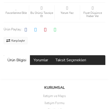
Bu Ürünü Tavsiye
Yorum Yaz
Fiyat Düşünce
Et
Haber Ver
Ürün Paylaş :
Karşılaştır
Ürün Bilgisi
Yorumlar
Taksit Seçenekleri
Bu ürüne ilk yorumu siz yapın!
KURUMSAL
İletişim ve Maps
Yorum Yaz
İletişim Formu