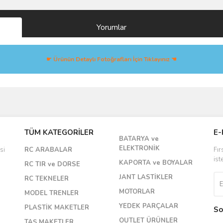
Yorumlar
☛ Ürünün Detaylı Fotoğrafları İçin Tıklayınız ☚
Bu ürüne ilk yorumu siz yapın!
TÜM KATEGORİLER
E-
BATARYA ve
Yorum Yaz
ELEKTRONİK
si
RC ARABALAR
Fır
ist
KAPORTA ve BOYALAR
RC TIR ve DORSE
JANT LASTİKLER
RC TEKNELER
MOTORLAR
MODEL TRENLER
YEDEK PARÇALAR
PLASTİK MAKETLER
So
OUTLET ÜRÜNLER
TAŞ MAKETLER