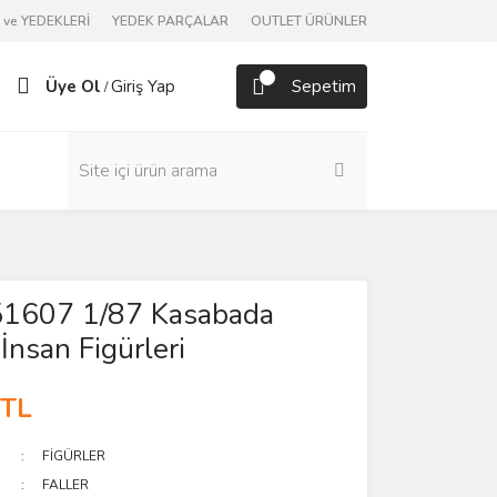
ve YEDEKLERİ
YEDEK PARÇALAR
OUTLET ÜRÜNLER
Üye Ol
Giriş Yap
Sepetim
/
151607 1/87 Kasabada
İnsan Figürleri
 TL
FİGÜRLER
FALLER