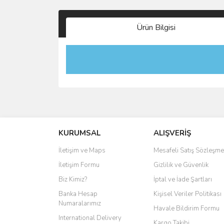
Ürün Bilgisi
KURUMSAL
ALIŞVERİŞ
İletişim ve Maps
Mesafeli Satış Sözleşme
İletişim Formu
Gizlilik ve Güvenlik
Biz Kimiz?
İptal ve İade Şartları
Banka Hesap
Kişisel Veriler Politikası
Numaralarımız
Havale Bildirim Formu
International Delivery
Kargo Takibi