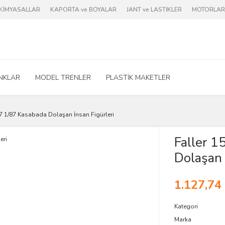
e KİMYASALLAR
KAPORTA ve BOYALAR
JANT ve LASTİKLER
MOTORLAR 
NKLAR
MODEL TRENLER
PLASTİK MAKETLER
7 1/87 Kasabada Dolaşan İnsan Figürleri
Faller 
Dolaşan 
1.127,74
Kategori
Marka