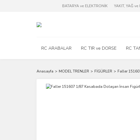
BATARYA ve ELEKTRONİK
YAKIT, YAĞ v
RC ARABALAR
RC TIR ve DORSE
RC TA
Anasayfa
MODEL TRENLER
FİGÜRLER
Faller 15160