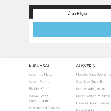
Ürün Bilgisi
KURUMSAL
ALIŞVERİŞ
İletişim ve Maps
Mesafeli Satış Sözleşme
İletişim Formu
Gizlilik ve Güvenlik
Biz Kimiz?
İptal ve İade Şartları
Banka Hesap
Kişisel Veriler Politikası
Numaralarımız
Havale Bildirim Formu
International Delivery
Kargo Takibi