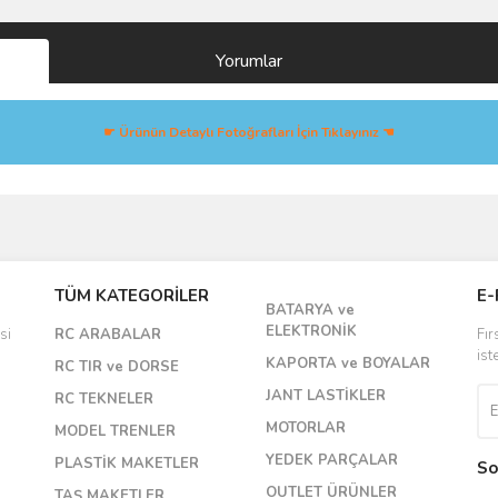
Yorumlar
☛ Ürünün Detaylı Fotoğrafları İçin Tıklayınız ☚
Bu ürüne ilk yorumu siz yapın!
TÜM KATEGORİLER
E-
BATARYA ve
Yorum Yaz
ELEKTRONİK
si
RC ARABALAR
Fır
ist
KAPORTA ve BOYALAR
RC TIR ve DORSE
JANT LASTİKLER
RC TEKNELER
MOTORLAR
MODEL TRENLER
YEDEK PARÇALAR
PLASTİK MAKETLER
So
OUTLET ÜRÜNLER
TAŞ MAKETLER