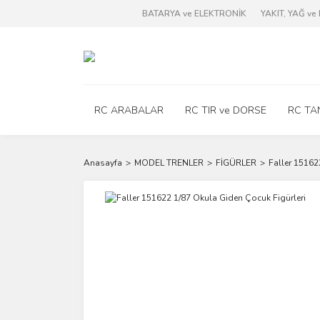
BATARYA ve ELEKTRONİK
YAKIT, YAĞ v
RC ARABALAR
RC TIR ve DORSE
RC TA
Anasayfa
MODEL TRENLER
FİGÜRLER
Faller 15162