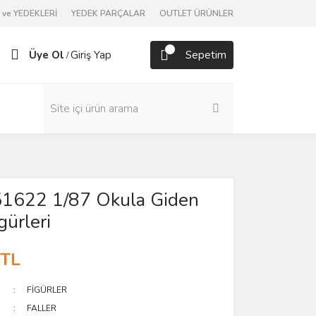
ve YEDEKLERİ
YEDEK PARÇALAR
OUTLET ÜRÜNLER
Üye Ol
Giriş Yap
Sepetim
/
151622 1/87 Okula Giden
gürleri
 TL
FİGÜRLER
FALLER