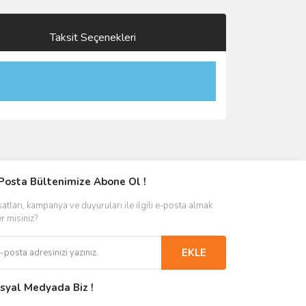
Taksit Seçenekleri
Posta Bültenimize Abone Ol !
satları, kampanya ve duyuruları ile ilgili e-posta almak
er misiniz?
EKLE
syal Medyada Biz !