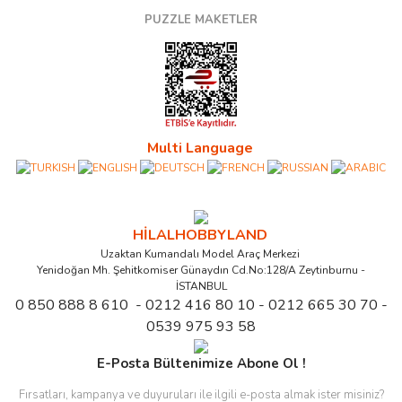
PUZZLE MAKETLER
Multi Language
HİLALHOBBYLAND
Uzaktan Kumandalı Model Araç Merkezi
Yenidoğan Mh. Şehitkomiser Günaydın Cd.No:128/A Zeytinburnu -
İSTANBUL
0 850 888 8 610 - 0212 416 80 10 - 0212 665 30 70 -
0539 975 93 58
E-Posta Bültenimize Abone Ol !
Fırsatları, kampanya ve duyuruları ile ilgili e-posta almak ister misiniz?