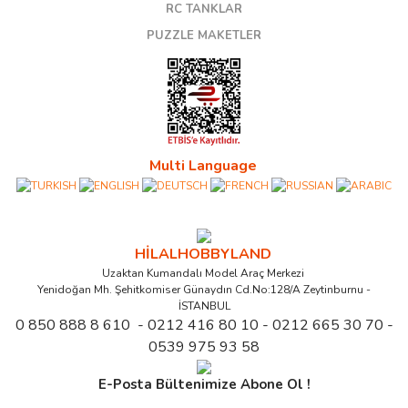
RC TANKLAR
PUZZLE MAKETLER
Multi Language
HİLALHOBBYLAND
Uzaktan Kumandalı Model Araç Merkezi
Yenidoğan Mh. Şehitkomiser Günaydın Cd.No:128/A Zeytinburnu -
İSTANBUL
0 850 888 8 610 - 0212 416 80 10 - 0212 665 30 70 -
0539 975 93 58
E-Posta Bültenimize Abone Ol !