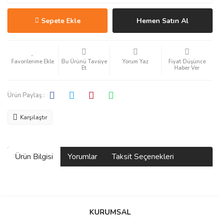
Sepete Ekle
Hemen Satın Al
Bu Ürünü Tavsiye
Yorum Yaz
Fiyat Düşünce
Et
Haber Ver
Ürün Paylaş :
Karşılaştır
Ürün Bilgisi
Yorumlar
Taksit Seçenekleri
Bu ürüne ilk yorumu siz yapın!
KURUMSAL