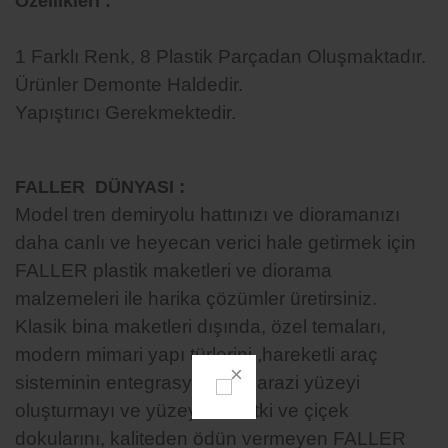
Özellikleri :
1
Farklı Renk, 8 Plastik Parçadan Oluşmaktadır.
Ürünler Demonte Haldedir.
Yapıştırıcı Gerekmektedir.
:
FALLER DÜNYASI
Model tren demiryolu hattınızı ve dioramanızı
daha canlı ve heyecan verici hale getirmek için
FALLER plastik maketleri ve diorama
malzemeleri ile harika çözümler üretirsiniz.
Klasik bina maketleri dışında, özel temaları,
modern mimari yapı türlerini ,hareketli araç
sisteminin entegrasyonunu, arazi yüzeyi
oluşturmayı ve yüzeydeki bitki ve çiçek
dokularını, kaliteden ödün vermeyen FALLER