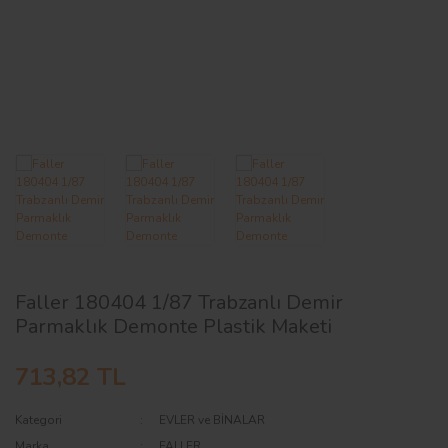
AĞAÇ ve ÇALILAR
YÜZEY KAPLAMA MALZEMELERİ
ELEKTRONİK EKİPMAN ve YEDEK
PARÇALAR
TEKNİK KİTAP ve KATALOGLAR
Faller 180404 1/87 Trabzanlı Demir
Parmaklık Demonte Plastik Maketi
713,82 TL
Kategori
EVLER ve BİNALAR
Marka
FALLER