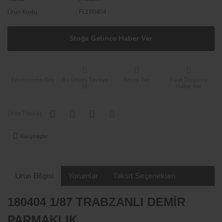
Ürün Kodu
FL180404
Stoğa Gelince Haber Ver
Bu Ürünü Tavsiye
Yorum Yaz
Fiyat Düşünce
Et
Haber Ver
Ürün Paylaş :
Karşılaştır
Ürün Bilgisi
Yorumlar
Taksit Seçenekleri
180404 1/87 TRABZANLI DEMİR
PARMAKLIK