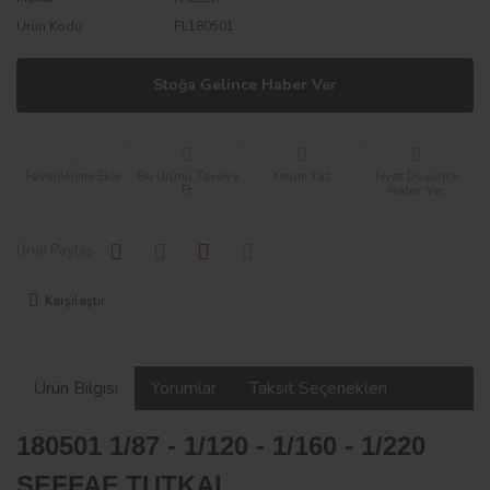
Ürün Kodu
FL180501
Stoğa Gelince Haber Ver
Bu Ürünü Tavsiye
Yorum Yaz
Fiyat Düşünce
Et
Haber Ver
Ürün Paylaş :
Karşılaştır
Ürün Bilgisi
Yorumlar
Taksit Seçenekleri
180501 1/87 - 1/120 - 1/160 - 1/220
ŞEFFAF TUTKAL