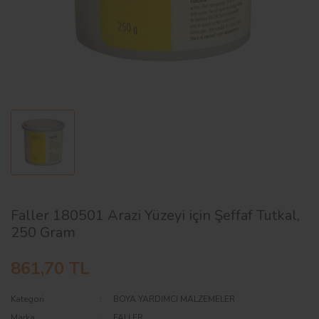
AĞAÇ ve ÇALILAR
YÜZEY KAPLAMA MALZEMELERİ
ELEKTRONİK EKİPMAN ve YEDEK
PARÇALAR
TEKNİK KİTAP ve KATALOGLAR
Faller 180501 Arazi Yüzeyi için Şeffaf Tutkal,
250 Gram
861,70 TL
Kategori
BOYA YARDIMCI MALZEMELER
Marka
FALLER