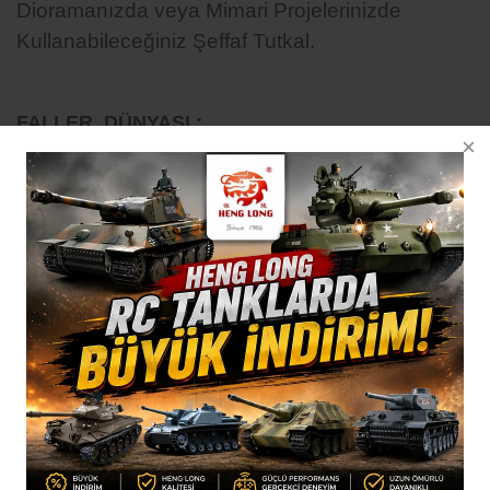
Dioramanızda veya Mimari Projelerinizde
Kullanabileceğiniz Şeffaf Tutkal.
:
FALLER DÜNYASI
Model tren demiryolu hattınızı ve dioramanızı
daha canlı ve heyecan verici hale getirmek için
FALLER plastik maketleri ve diorama
malzemeleri ile harika çözümler üretirsiniz.
Klasik bina maketleri dışında, özel temaları,
modern mimari yapı türlerini ,hareketli araç
sisteminin entegrasyonunu, arazi yüzeyi
oluşturmayı ve yüzeydeki bitki ve çiçek
dokularını, kaliteden ödün vermeyen FALLER
ürünleri ile tamamlamanızı öneririz.