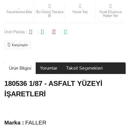
Bu Ürünü Tavsiye
Yorum Yaz
Fiyat Düşünce
Et
Haber Ver
Ürün Paylaş :
Karşılaştır
Ürün Bilgisi
Yorumlar
Taksit Seçenekleri
180536 1/87 - ASFALT YÜZEYİ
İŞARETLERİ
Marka :
FALLER