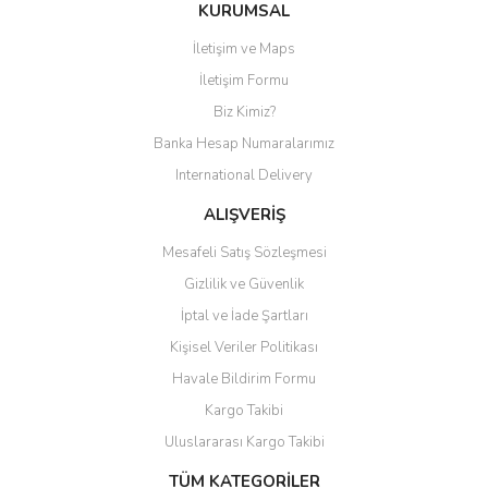
Bu ürüne ilk yorumu siz yapın!
KURUMSAL
İletişim ve Maps
Yorum Yaz
İletişim Formu
Biz Kimiz?
Banka Hesap Numaralarımız
International Delivery
ALIŞVERİŞ
Mesafeli Satış Sözleşmesi
Gizlilik ve Güvenlik
İptal ve İade Şartları
Kişisel Veriler Politikası
Havale Bildirim Formu
Kargo Takibi
Uluslararası Kargo Takibi
TÜM KATEGORİLER