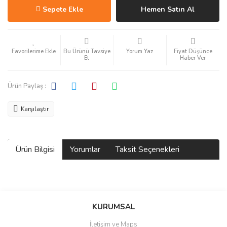
Sepete Ekle
Hemen Satın Al
Bu Ürünü Tavsiye
Yorum Yaz
Fiyat Düşünce
Et
Haber Ver
Ürün Paylaş :
Karşılaştır
Ürün Bilgisi
Yorumlar
Taksit Seçenekleri
Bu ürüne ilk yorumu siz yapın!
KURUMSAL
İletişim ve Maps