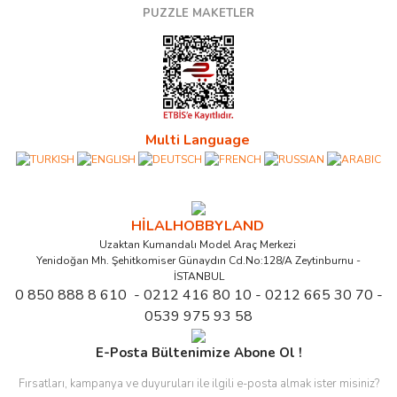
PUZZLE MAKETLER
Multi Language
HİLALHOBBYLAND
Uzaktan Kumandalı Model Araç Merkezi
Yenidoğan Mh. Şehitkomiser Günaydın Cd.No:128/A Zeytinburnu -
İSTANBUL
0 850 888 8 610 - 0212 416 80 10 - 0212 665 30 70 -
0539 975 93 58
E-Posta Bültenimize Abone Ol !
Fırsatları, kampanya ve duyuruları ile ilgili e-posta almak ister misiniz?