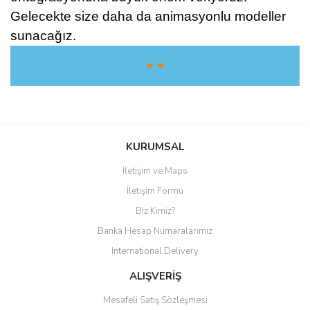
Gelecekte size daha da animasyonlu modeller
sunacağız.
☛ ☚
Bu ürüne ilk yorumu siz yapın!
KURUMSAL
İletişim ve Maps
Yorum Yaz
İletişim Formu
Biz Kimiz?
Banka Hesap Numaralarımız
International Delivery
ALIŞVERİŞ
Mesafeli Satış Sözleşmesi