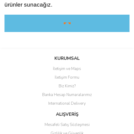
ürünler sunacağız.
☛ ☚
Bu ürüne ilk yorumu siz yapın!
KURUMSAL
İletişim ve Maps
Yorum Yaz
İletişim Formu
Biz Kimiz?
Banka Hesap Numaralarımız
International Delivery
ALIŞVERİŞ
Mesafeli Satış Sözleşmesi
Gizlilik ve Güvenlik