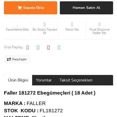
Sepete Ekle
Hemen Satın Al
Bu Ürünü Tavsiye
Yorum Yaz
Fiyat Düşünce
Et
Haber Ver
Ürün Paylaş :
Karşılaştır
Ürün Bilgisi
Yorumlar
Taksit Seçenekleri
Faller 181272 Ebegümeçleri ( 18 Adet )
MARKA :
FALLER
STOK KODU :
FL181272