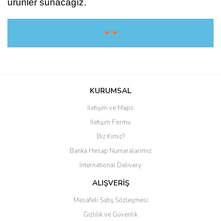
ürünler sunacağız.
☛ ☚
Bu ürüne ilk yorumu siz yapın!
KURUMSAL
İletişim ve Maps
Yorum Yaz
İletişim Formu
Biz Kimiz?
Banka Hesap Numaralarımız
International Delivery
ALIŞVERİŞ
Mesafeli Satış Sözleşmesi
Gizlilik ve Güvenlik