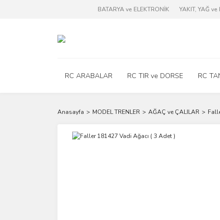
BATARYA ve ELEKTRONİK
YAKIT, YAĞ v
RC ARABALAR
RC TIR ve DORSE
RC TA
Anasayfa
MODEL TRENLER
AĞAÇ ve ÇALILAR
Fall