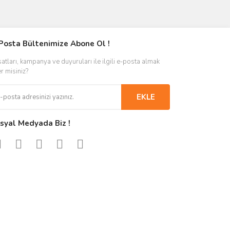
Posta Bültenimize Abone Ol !
satları, kampanya ve duyuruları ile ilgili e-posta almak
er misiniz?
EKLE
syal Medyada Biz !