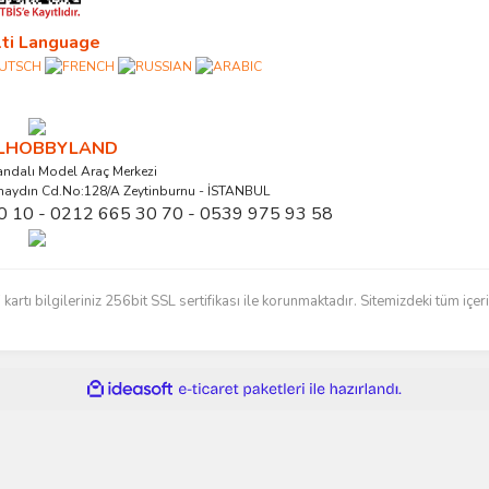
ti Language
ALHOBBYLAND
ndalı Model Araç Merkezi
naydın Cd.No:128/A Zeytinburnu - İSTANBUL
0 10 - 0212 665 30 70 - 0539 975 93 58
ı bilgileriniz 256bit SSL sertifikası ile korunmaktadır. Sitemizdeki tüm içerikl
ile
ideasoft
e-
hazırlandı.
ticaret
paketleri