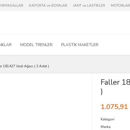
e KİMYASALLAR
KAPORTA ve BOYALAR
JANT ve LASTİKLER
MOTORLAR 
NKLAR
MODEL TRENLER
PLASTİK MAKETLER
er 181427 Vadi Ağacı ( 3 Adet )
Faller 1
)
1.075,91
Kategori
Marka