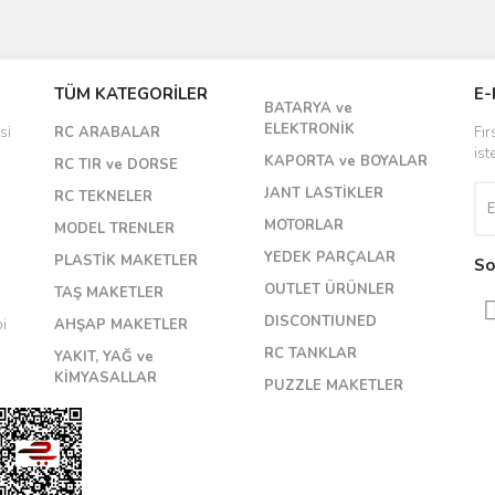
Bu ürüne ilk yorumu siz yapın!
TÜM KATEGORİLER
E-
BATARYA ve
Yorum Yaz
ELEKTRONİK
si
RC ARABALAR
Fır
ist
KAPORTA ve BOYALAR
RC TIR ve DORSE
JANT LASTİKLER
RC TEKNELER
MOTORLAR
MODEL TRENLER
YEDEK PARÇALAR
PLASTİK MAKETLER
So
OUTLET ÜRÜNLER
TAŞ MAKETLER
DISCONTIUNED
bi
AHŞAP MAKETLER
RC TANKLAR
YAKIT, YAĞ ve
KİMYASALLAR
PUZZLE MAKETLER