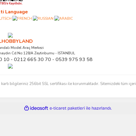
ti Language
ALHOBBYLAND
ndalı Model Araç Merkezi
naydın Cd.No:128/A Zeytinburnu - İSTANBUL
0 10 - 0212 665 30 70 - 0539 975 93 58
ı bilgileriniz 256bit SSL sertifikası ile korunmaktadır. Sitemizdeki tüm içerikl
ile
ideasoft
e-
hazırlandı.
ticaret
paketleri