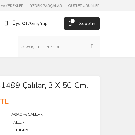
ve YEDEKLERİ
YEDEK PARÇALAR
OUTLET ÜRÜNLER
Üye Ol
Giriş Yap
Sepetim
/
81489 Çalılar, 3 X 50 Cm.
 TL
AĞAÇ ve ÇALILAR
FALLER
FL181489