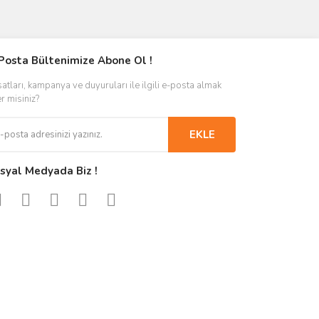
Posta Bültenimize Abone Ol !
satları, kampanya ve duyuruları ile ilgili e-posta almak
er misiniz?
EKLE
syal Medyada Biz !