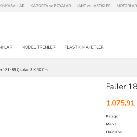
e KİMYASALLAR
KAPORTA ve BOYALAR
JANT ve LASTİKLER
MOTORLAR 
NKLAR
MODEL TRENLER
PLASTİK MAKETLER
er 181489 Çalılar, 3 X 50 Cm.
Faller 1
1.075,91
Kategori
Marka
Ürün Kodu