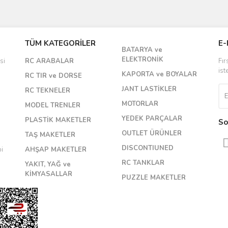
Bu ürüne ilk yorumu siz yapın!
TÜM KATEGORİLER
E-
BATARYA ve
Yorum Yaz
ELEKTRONİK
si
RC ARABALAR
Fır
ist
KAPORTA ve BOYALAR
RC TIR ve DORSE
JANT LASTİKLER
RC TEKNELER
MOTORLAR
MODEL TRENLER
YEDEK PARÇALAR
PLASTİK MAKETLER
So
OUTLET ÜRÜNLER
TAŞ MAKETLER
DISCONTIUNED
bi
AHŞAP MAKETLER
RC TANKLAR
YAKIT, YAĞ ve
KİMYASALLAR
PUZZLE MAKETLER