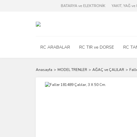
BATARYA ve ELEKTRONİK
YAKIT, YAĞ v
RC ARABALAR
RC TIR ve DORSE
RC TA
Anasayfa
MODEL TRENLER
AĞAÇ ve ÇALILAR
Fall