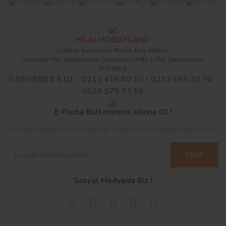
HİLALHOBBYLAND
Uzaktan Kumandalı Model Araç Merkezi
Yenidoğan Mh. Şehitkomiser Günaydın Cd.No:128/A Zeytinburnu -
İSTANBUL
0 850 888 8 610 - 0212 416 80 10 - 0212 665 30 70 -
0539 975 93 58
E-Posta Bültenimize Abone Ol !
Fırsatları, kampanya ve duyuruları ile ilgili e-posta almak ister misiniz?
EKLE
Sosyal Medyada Biz !