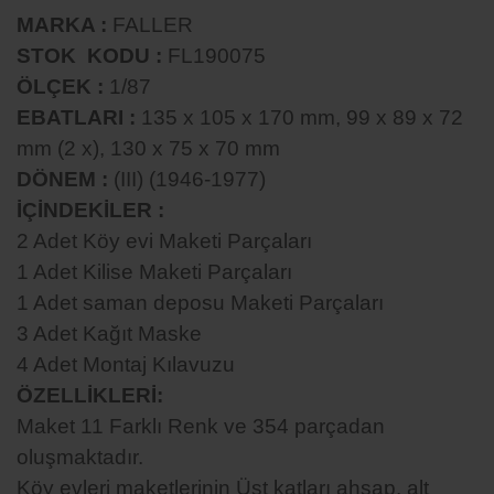
MARKA :
FALLER
STOK KODU :
FL190075
ÖLÇEK :
1/87
EBATLARI :
135 x 105 x 170 mm, 99 x 89 x 72
mm (2 x), 130 x 75 x 70 mm
DÖNEM :
(III) (1946-1977)
İÇİNDEKİLER :
2 Adet Köy evi Maketi Parçaları
1 Adet Kilise Maketi Parçaları
1 Adet saman deposu Maketi Parçaları
3 Adet Kağıt Maske
4 Adet Montaj Kılavuzu
ÖZELLİKLERİ:
Maket 11 Farklı Renk ve 354 parçadan
oluşmaktadır.
Köy evleri maketlerinin Üst katları ahşap, alt