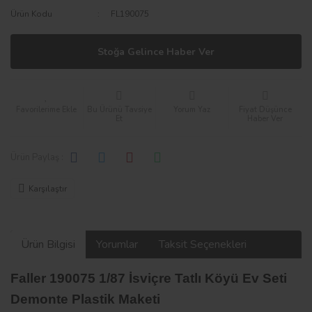
Ürün Kodu
FL190075
Stoğa Gelince Haber Ver
Bu Ürünü Tavsiye
Yorum Yaz
Fiyat Düşünce
Et
Haber Ver
Ürün Paylaş :
Karşılaştır
Ürün Bilgisi
Yorumlar
Taksit Seçenekleri
Faller 190075 1/87 İsviçre Tatlı Köyü Ev Seti
Demonte Plastik Maketi