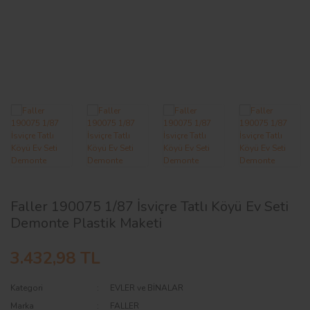
AĞAÇ ve ÇALILAR
YÜZEY KAPLAMA MALZEMELERİ
ELEKTRONİK EKİPMAN ve YEDEK
PARÇALAR
TEKNİK KİTAP ve KATALOGLAR
Faller 190075 1/87 İsviçre Tatlı Köyü Ev Seti
Demonte Plastik Maketi
3.432,98 TL
Kategori
EVLER ve BİNALAR
Marka
FALLER