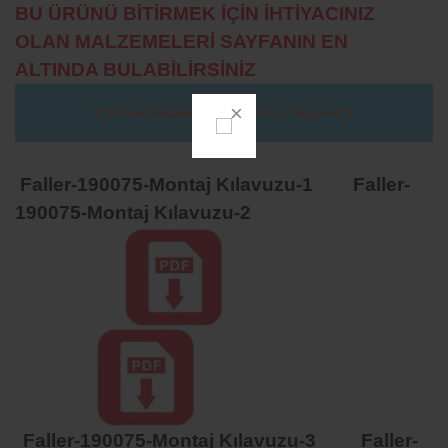
BU ÜRÜNÜ BİTİRMEK İÇİN İHTİYACINIZ
OLAN MALZEMELERİ SAYFANIN EN
ALTINDA BULABİLİRSİNİZ
☛ Ürünün Detaylı Fotoğrafları İçin Tıklayınız ☚
Faller-190075-Montaj Kılavuzu-1 Faller-
190075-Montaj Kılavuzu-2
Faller-190075-Montaj Kılavuzu-3 Faller-