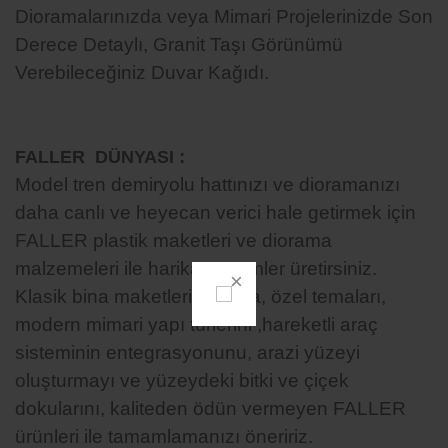
Dioramalarınızda veya Mimari Projelerinizde Son
Derece Detaylı, Granit Taşı Görünümü
Verebileceğiniz Duvar Kağıdı.
:
FALLER DÜNYASI
Model tren demiryolu hattınızı ve dioramanızı
daha canlı ve heyecan verici hale getirmek için
FALLER plastik maketleri ve diorama
malzemeleri ile harika çözümler üretirsiniz.
Klasik bina maketleri dışında, özel temaları,
modern mimari yapı türlerini ,hareketli araç
sisteminin entegrasyonunu, arazi yüzeyi
oluşturmayı ve yüzeydeki bitki ve çiçek
dokularını, kaliteden ödün vermeyen FALLER
ürünleri ile tamamlamanızı öneririz.