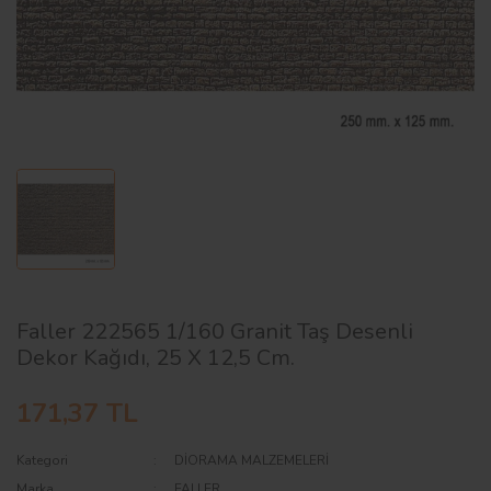
AĞAÇ ve ÇALILAR
YÜZEY KAPLAMA MALZEMELERİ
ELEKTRONİK EKİPMAN ve YEDEK
PARÇALAR
TEKNİK KİTAP ve KATALOGLAR
Faller 222565 1/160 Granit Taş Desenli
Dekor Kağıdı, 25 X 12,5 Cm.
171,37 TL
Kategori
DİORAMA MALZEMELERİ
Marka
FALLER