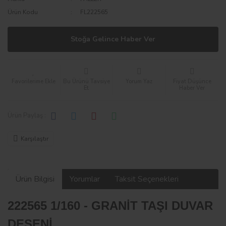
Ürün Kodu
FL222565
Stoğa Gelince Haber Ver
Bu Ürünü Tavsiye
Yorum Yaz
Fiyat Düşünce
Et
Haber Ver
Ürün Paylaş :
Karşılaştır
Ürün Bilgisi
Yorumlar
Taksit Seçenekleri
222565 1/160 - GRANİT TAŞI DUVAR
DESENİ