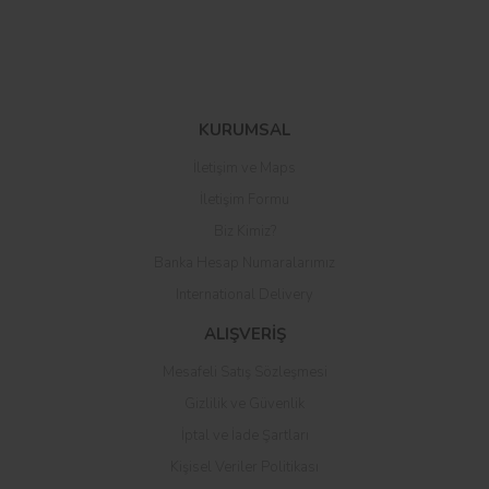
Bu ürüne ilk yorumu siz yapın!
KURUMSAL
İletişim ve Maps
Yorum Yaz
İletişim Formu
Biz Kimiz?
Banka Hesap Numaralarımız
International Delivery
ALIŞVERİŞ
Mesafeli Satış Sözleşmesi
Gizlilik ve Güvenlik
İptal ve İade Şartları
Kişisel Veriler Politikası