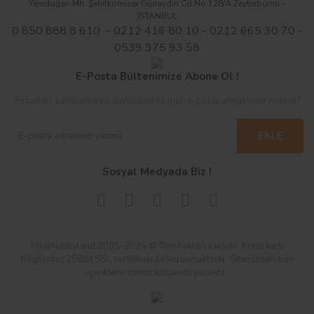
Yenidoğan Mh. Şehitkomiser Günaydın Cd.No:128/A Zeytinburnu -
İSTANBUL
0 850 888 8 610 - 0212 416 80 10 - 0212 665 30 70 -
0539 975 93 58
E-Posta Bültenimize Abone Ol !
Fırsatları, kampanya ve duyuruları ile ilgili e-posta almak ister misiniz?
EKLE
Sosyal Medyada Biz !
Hilalhobbyland 2005-2026 © Tüm hakları saklıdır. Kredi kartı
bilgileriniz 256bit SSL sertifikası ile korunmaktadır. Sitemizdeki tüm
içeriklerin izinsiz kullanımı yasaktır.