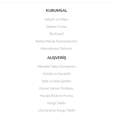
Bu ürüne ilk yorumu siz yapın!
KURUMSAL
İletişim ve Maps
Yorum Yaz
İletişim Formu
Biz Kimiz?
Banka Hesap Numaralarımız
International Delivery
ALIŞVERİŞ
Mesafeli Satış Sözleşmesi
Gizlilik ve Güvenlik
İptal ve İade Şartları
Kişisel Veriler Politikası
Havale Bildirim Formu
Kargo Takibi
Uluslararası Kargo Takibi