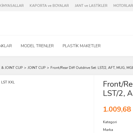
e KİMYASALLAR
KAPORTA ve BOYALAR
JANT ve LASTİKLER
MOTORLAR 
NKLAR
MODEL TRENLER
PLASTİK MAKETLER
& JOINT CUP
JOINT CUP
Front/Rear Diff Outdrive Set: LST/2, AFT, MUG, MG
Front/Re
LST/2, 
1.009,68
Kategori
Marka