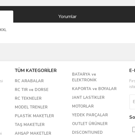
Yorumlar
 XXL
Bu ürüne ilk yorumu siz yapın!
TÜM KATEGORİLER
E-
BATARYA ve
Yorum Yaz
ELEKTRONİK
si
RC ARABALAR
Fır
ist
KAPORTA ve BOYALAR
RC TIR ve DORSE
JANT LASTİKLER
RC TEKNELER
MOTORLAR
MODEL TRENLER
YEDEK PARÇALAR
PLASTİK MAKETLER
So
OUTLET ÜRÜNLER
TAŞ MAKETLER
DISCONTIUNED
bi
AHŞAP MAKETLER