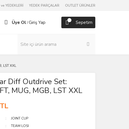
ve YEDEKLERİ
YEDEK PARÇALAR
OUTLET ÜRÜNLER
Üye Ol
Giriş Yap
Sepetim
/
B, LST XXL
ar Diff Outdrive Set:
AFT, MUG, MGB, LST XXL
 TL
JOINT CUP
TEAM LOSI