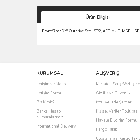
Ürün Bilgisi
Front/Rear Diff Outdrive Set: LST/2, AFT, MUG, MGB, LST
KURUMSAL
ALIŞVERİŞ
İletişim ve Maps
Mesafeli Satış Sözleşme
İletişim Formu
Gizlilik ve Güvenlik
Biz Kimiz?
İptal ve İade Şartları
Banka Hesap
Kişisel Veriler Politikası
Numaralarımız
Havale Bildirim Formu
International Delivery
Kargo Takibi
Uluslararası Kargo Taki