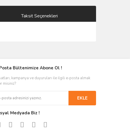
Taksit Seçenekleri
Posta Bültenimize Abone Ol !
satları, kampanya ve duyuruları ile ilgili e-posta almak
er misiniz?
EKLE
syal Medyada Biz !