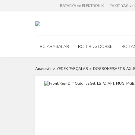
BATARYA ve ELEKTRONİK
YAKIT, YAĞ v
RC ARABALAR
RC TIR ve DORSE
RC TA
Anasayfa
YEDEK PARÇALAR
DOGBONE/ŞAFT & AXLE 