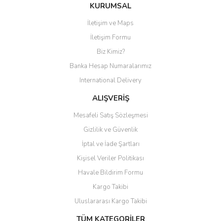
Bu ürüne ilk yorumu siz yapın!
KURUMSAL
İletişim ve Maps
Yorum Yaz
İletişim Formu
Biz Kimiz?
Banka Hesap Numaralarımız
International Delivery
ALIŞVERİŞ
Mesafeli Satış Sözleşmesi
Gizlilik ve Güvenlik
İptal ve İade Şartları
Kişisel Veriler Politikası
Havale Bildirim Formu
Kargo Takibi
Uluslararası Kargo Takibi
TÜM KATEGORİLER