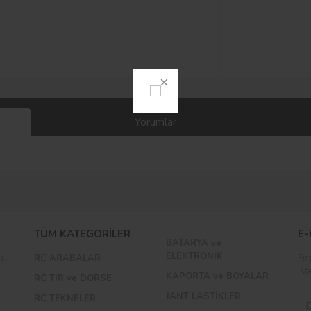
Yorumlar
Bu ürüne ilk yorumu siz yapın!
TÜM KATEGORİLER
E-
BATARYA ve
Yorum Yaz
ELEKTRONİK
si
RC ARABALAR
Fır
ist
KAPORTA ve BOYALAR
RC TIR ve DORSE
JANT LASTİKLER
RC TEKNELER