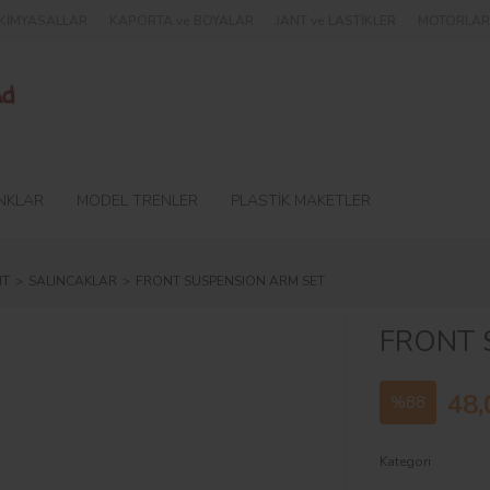
e KİMYASALLAR
KAPORTA ve BOYALAR
JANT ve LASTİKLER
MOTORLAR 
NKLAR
MODEL TRENLER
PLASTİK MAKETLER
HT
SALINCAKLAR
FRONT SUSPENSION ARM SET
FRONT 
48,
%88
Kategori