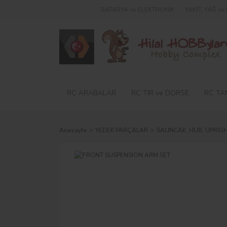
BATARYA ve ELEKTRONİK
YAKIT, YAĞ v
RC ARABALAR
RC TIR ve DORSE
RC TA
Anasayfa
YEDEK PARÇALAR
SALINCAK, HUB, UPRIG