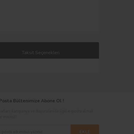
Taksit Seçenekleri
Posta Bültenimize Abone Ol !
satları, kampanya ve duyuruları ile ilgili e-posta almak
er misiniz?
EKLE