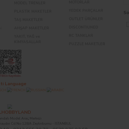
MOTORLAR
MODEL TRENLER
YEDEK PARÇALAR
PLASTİK MAKETLER
So
OUTLET ÜRÜNLER
TAŞ MAKETLER
DISCONTIUNED
bi
AHŞAP MAKETLER
RC TANKLAR
YAKIT, YAĞ ve
KİMYASALLAR
PUZZLE MAKETLER
ti Language
ALHOBBYLAND
ndalı Model Araç Merkezi
naydın Cd.No:128/A Zeytinburnu - İSTANBUL