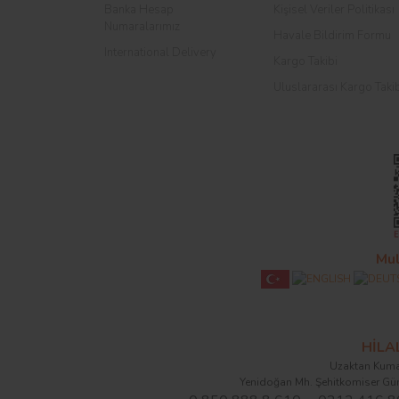
Banka Hesap
Kişisel Veriler Politikası
Numaralarımız
Havale Bildirim Formu
International Delivery
Kargo Takibi
Uluslararası Kargo Taki
Mul
HİL
Uzaktan Kuma
Yenidoğan Mh. Şehitkomiser Gü