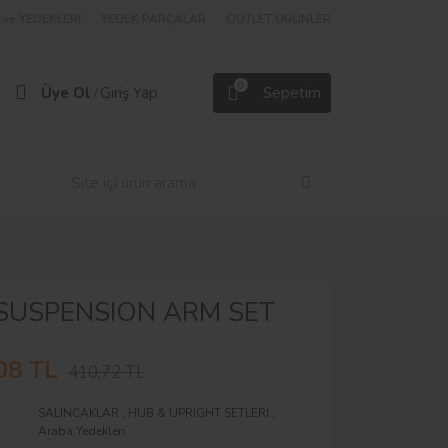
ve YEDEKLERİ
YEDEK PARÇALAR
OUTLET ÜRÜNLER
0
Üye Ol
Giriş Yap
Sepetim
/
SUSPENSION ARM SET
08 TL
410,72 TL
SALINCAKLAR
,
HUB & UPRIGHT SETLERİ
,
Araba Yedekleri