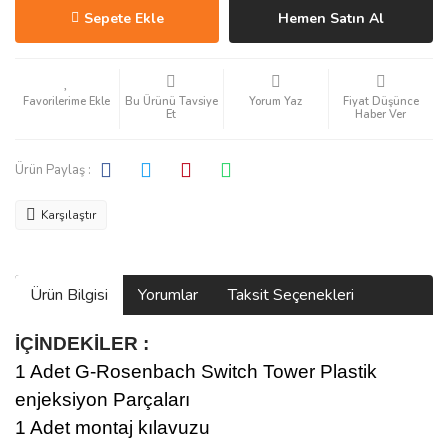
Sepete Ekle
Hemen Satın Al
Bu Ürünü Tavsiye
Yorum Yaz
Fiyat Düşünce
Et
Haber Ver
Ürün Paylaş :
Karşılaştır
Ürün Bilgisi
Yorumlar
Taksit Seçenekleri
İÇİNDEKİLER :
1 Adet G-Rosenbach Switch Tower Plastik
enjeksiyon Parçaları
1 Adet montaj kılavuzu